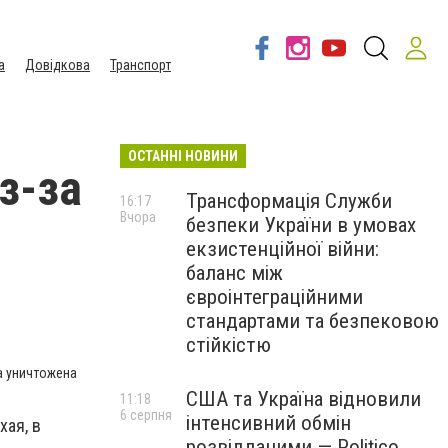
а
Довідкова
Транспорт
ОСТАННІ НОВИНИ
з-за
Трансформація Служби
16:17
Вчора
безпеки України в умовах
екзистенційної війни:
баланс між
євроінтеграційними
стандартами та безпековою
стійкістю
а уничтожена
США та Україна відновили
11:18
6 серпня
інтенсивний обмін
хая, в
розвідданими — Politico