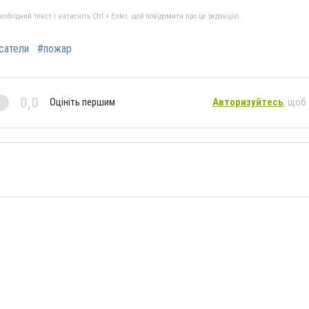
бхідний текст і натисніть Ctrl + Enter, щоб повідомити про це редакцію
сатели
#пожар
0,0
Оцініть першим
Авторизуйтесь
, щоб