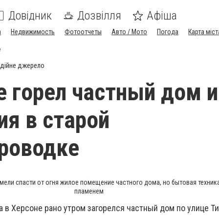
Довідник
Дозвілля
Афіша
а
Недвижимость
Фотоотчеты
Авто / Мото
Погода
Карта міст
е
дійне джерело
е горел частный дом и
я в старой
роводке
ели спасти от огня жилое помещение частного дома, но бытовая техник
пламенем
да в Херсоне рано утром загорелся частный дом по улице Ти