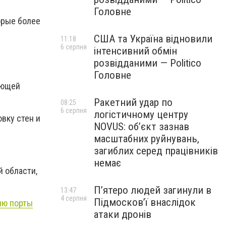
Головне
орые более
США та Україна відновили
11:18
6 серпня
інтенсивний обмін
розвідданими — Politico
Головне
ающей
Ракетний удар по
08:25
6 серпня
логістичному центру
овку стен и
NOVUS: об’єкт зазнав
масштабних руйнувань,
загиблих серед працівників
немає
й области,
.
П’ятеро людей загинули в
13:47
4 серпня
Підмосков’ї внаслідок
ию порты
атаки дронів