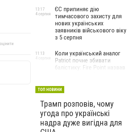
ЄС припиняє дію
13:17
4 серпня
тимчасового захисту для
нових українських
заявників військового віку
з 5 серпня
 оцінити
Коли український аналог
11:13
4 серпня
Patriot почне збивати
балістику: Fire Point назвав
терміни випробувань
комплексу Freyja
ТОП НОВИНИ
Жіноче здоров’я під час
09:01
Трамп розповів, чому
4 серпня
тривалого стресу: які
симптоми не варто
угода про українські
списувати на втому
надра дуже вигідна для
НОВИНИ КОМПАНІЙ