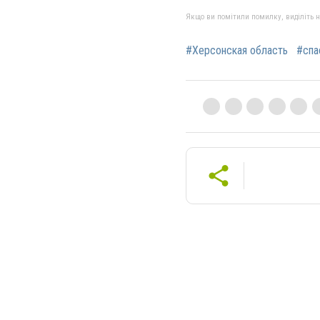
Якщо ви помітили помилку, виділіть нео
#Херсонская область
#спа