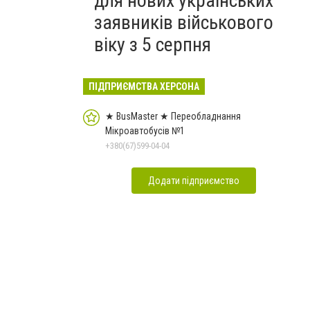
для нових українських
заявників військового
віку з 5 серпня
ПІДПРИЄМСТВА ХЕРСОНА
★ BusMaster ★ Переобладнання
Мікроавтобусів №1
+380(67)599-04-04
Додати підприємство