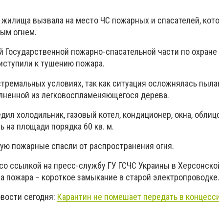
 жилища вызвала на место ЧС пожарных и спасателей, кот
ным огнем.
-й Государственной пожарно-спасательной части по охране
иступили к тушению пожара.
стремальных условиях, так как ситуация осложнялась пыл
лненной из легковоспламеняющегося дерева.
едил холодильник, газовый котел, кондиционер, окна, облиц
ь на площади порядка 60 кв. м.
ную пожарные спасли от распространения огня.
со ссылкой на пресс-службу ГУ ГСЧС Украины в Херсонско
а пожара – короткое замыкание в старой электропроводке
овости сегодня:
Карантин не помешает передать в концесс