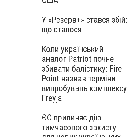
США
У «Резерв+» стався збій:
що сталося
Коли український
аналог Patriot почне
збивати балістику: Fire
Point назвав терміни
випробувань комплексу
Freyja
ЄС припиняє дію
тимчасового захисту