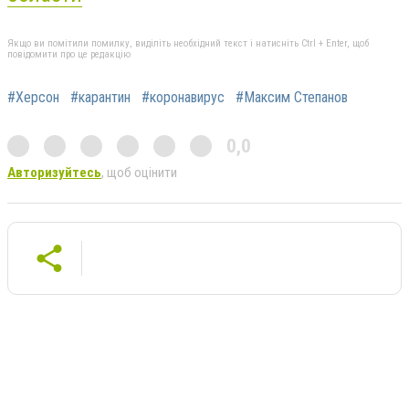
Якщо ви помітили помилку, виділіть необхідний текст і натисніть Ctrl + Enter, щоб
повідомити про це редакцію
#Херсон
#карантин
#коронавирус
#Максим Степанов
0,0
Авторизуйтесь
, щоб оцінити