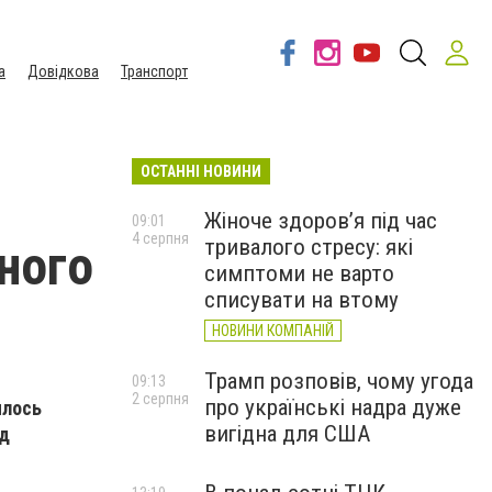
а
Довідкова
Транспорт
ОСТАННІ НОВИНИ
Жіноче здоров’я під час
09:01
4 серпня
тривалого стресу: які
ного
симптоми не варто
списувати на втому
НОВИНИ КОМПАНІЙ
Трамп розповів, чому угода
09:13
2 серпня
про українські надра дуже
ялось
вигідна для США
од