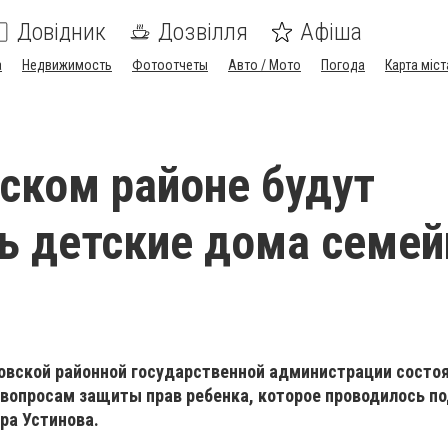
Довідник
Дозвілля
Афіша
а
Недвижимость
Фотоотчеты
Авто / Мото
Погода
Карта міст
ском районе будут
ь детские дома семей
довской районной государственной администрации состо
 вопросам защиты прав ребенка, которое проводилось п
ра Устинова.