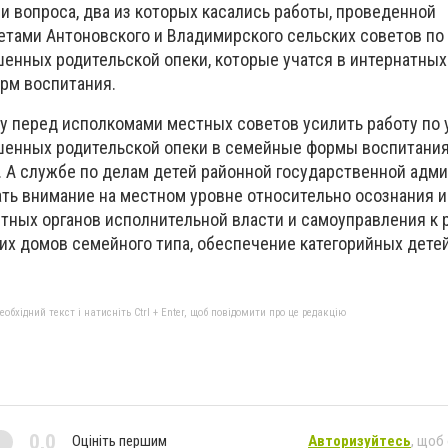
и вопроса, два из которых касались работы, проведенной
тами Антоновского и Владимирского сельских советов по
ишенных родительской опеки, которые учатся в интернатны
рм воспитания.
ау перед исполкомами местных советов усилить работу по 
ишенных родительской опеки в семейные формы воспитания
. А службе по делам детей районной государственной адм
ть внимание на местном уровне относительно осознания и
тных органов исполнительной власти и самоуправления к 
их домов семейного типа, обеспечение категорийных дете
бхідний текст і натисніть Ctrl + Enter, щоб повідомити про це редакцію
0,0
Оцініть першим
Авторизуйтесь
, щоб