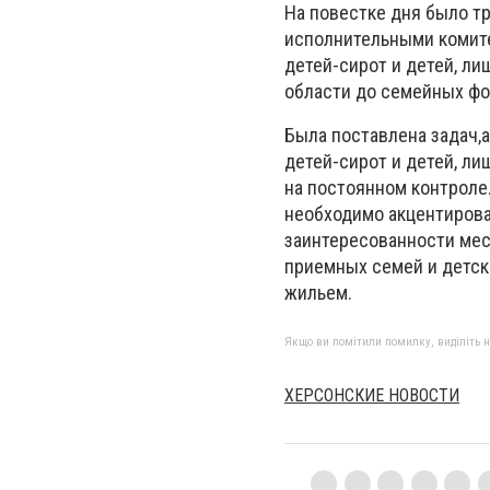
На повестке дня было тр
исполнительными комите
детей-сирот и детей, л
области до семейных фо
Была поставлена задач,
детей-сирот и детей, л
на постоянном контроле
необходимо акцентирова
заинтересованности мес
приемных семей и детск
жильем.
Якщо ви помітили помилку, виділіть нео
ХЕРСОНСКИЕ НОВОСТИ