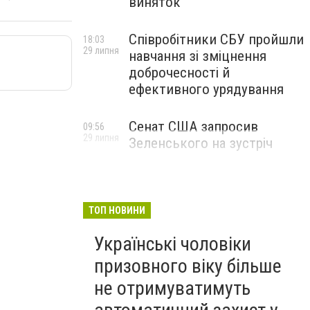
виняток
Співробітники СБУ пройшли
18:03
29 липня
навчання зі зміцнення
доброчесності й
ефективного урядування
Сенат США запросив
09:56
29 липня
Зеленського на зустріч
ТОП НОВИНИ
Українські чоловіки
призовного віку більше
не отримуватимуть