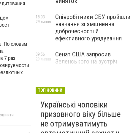
виняток
едитования.
Співробітники СБУ пройшли
яцем
18:03
29 липня
навчання зі зміцнення
рост
доброчесності й
ефективного урядування
е. По словам
на
Сенат США запросив
09:56
в 7 раз
29 липня
Зеленського на зустріч
нозируемости
товалютных
ТОП НОВИНИ
Українські чоловіки
призовного віку більше
 оцінити
не отримуватимуть