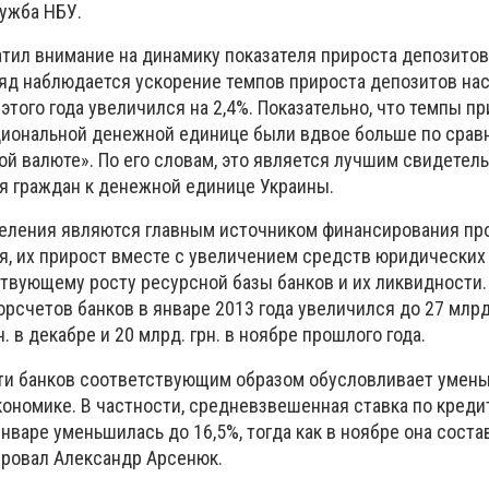
ужба НБУ.
тил внимание на динамику показателя прироста депозито
ряд наблюдается ускорение темпов прироста депозитов на
этого года увеличился на 2,4%. Показательно, что темпы п
циональной денежной единице были вдвое больше по срав
ой валюте». По его словам, это является лучшим свидетел
я граждан к денежной единице Украины.
селения являются главным источником финансирования пр
я, их прирост вместе с увеличением средств юридических
твующему росту ресурсной базы банков и их ликвидности.
счетов банков в январе 2013 года увеличился до 27 млрд.
. в декабре и 20 млрд. грн. в ноябре прошлого года.
ти банков соответствующим образом обусловливает умен
кономике. В частности, средневзвешенная ставка по креди
нваре уменьшилась до 16,5%, тогда как в ноябре она соста
ировал Александр Арсенюк.