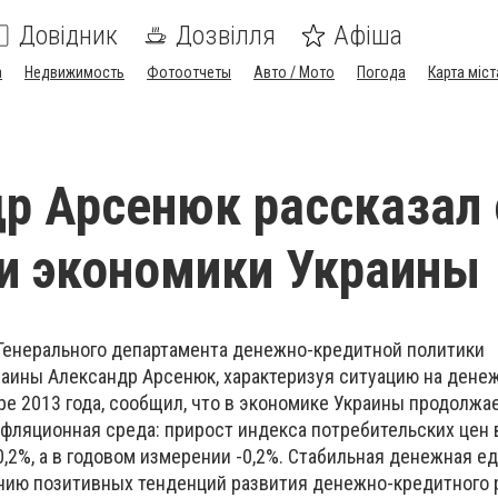
Довідник
Дозвілля
Афіша
а
Недвижимость
Фотоотчеты
Авто / Мото
Погода
Карта міст
р Арсенюк рассказал 
и экономики Украины
Генерального департамента денежно-кредитной политики
раины Александр Арсенюк, характеризуя ситуацию на дене
ре 2013 года, сообщил, что в экономике Украины продолжа
нфляционная среда: прирост индекса потребительских цен 
0,2%, а в годовом измерении -0,2%. Стабильная денежная е
ию позитивных тенденций развития денежно-кредитного 