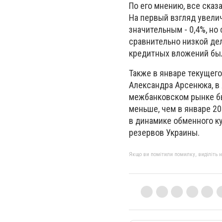
По его мнению, все ска
На первый взгляд увели
значительным - 0,4%, но
сравнительно низкой дел
кредитных вложений бы
Также в январе текущего
Александра Арсенюка, в
межбанковском рынке был
меньше, чем в январе 2
в динамике обменного к
резервов Украины.
Якщо ви помітили помилку, виділіть нео