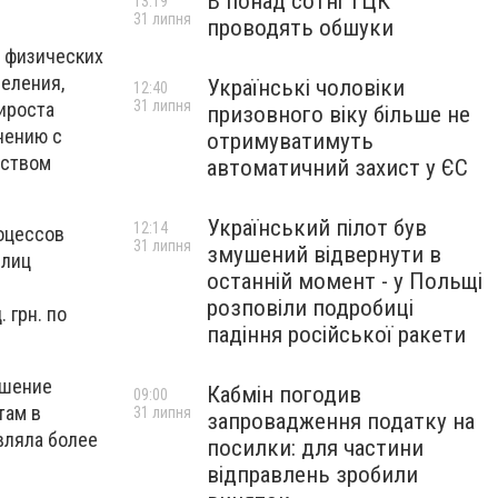
В понад сотні ТЦК
13:19
31 липня
проводять обшуки
в физических
селения,
Українські чоловіки
12:40
31 липня
рироста
призовного віку більше не
нению с
отримуватимуть
ьством
автоматичний захист у ЄС
Український пілот був
12:14
оцессов
31 липня
змушений відвернути в
 лиц
останній момент - у Польщі
розповіли подробиці
 грн. по
падіння російської ракети
ьшение
Кабмін погодив
09:00
там в
31 липня
запровадження податку на
вляла более
посилки: для частини
відправлень зробили