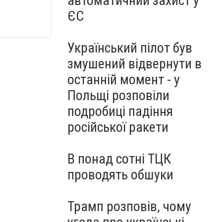
автоматичний захист у
ЄС
Український пілот був
змушений відвернути в
останній момент - у
Польщі розповіли
подробиці падіння
російської ракети
В понад сотні ТЦК
проводять обшуки
Трамп розповів, чому