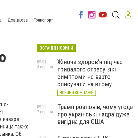
а
Довідкова
Транспорт
ОСТАННІ НОВИНИ
о
Жіноче здоров’я під час
09:01
4 серпня
тривалого стресу: які
симптоми не варто
списувати на втому
НОВИНИ КОМПАНІЙ
жно-
Трамп розповів, чому угода
09:13
ет
2 серпня
про українські надра дуже
в январе
вигідна для США
диница также
рынка. Об