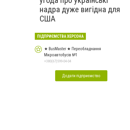
угода про українські
надра дуже вигідна для
США
ПІДПРИЄМСТВА ХЕРСОНА
★ BusMaster ★ Переобладнання
Мікроавтобусів №1
+380(67)599-04-04
Додати підприємство