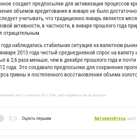
занное создает предпосылки для активизации процессов кр
чение объемов кредитования в январе не было достаточно
 следует учитывать, что традиционно январь является мес
овой активности, в частности, в январе прошлого года при
л отрицательным.
 года наблюдалась стабильная ситуация на валютном рынк
 январе 2013 года чистый среднедневной спрос на валюту 
 в 2,6 раза меньше, чем в декабре прошлого года и почти 
012 года. Это создавало предпосылки для сохранения прог
урса гривны и постепенного восстановления объема золо
бхідний текст і натисніть Ctrl + Enter, щоб повідомити про це редакцію
0,0
Оцініть першим
Авторизуйтесь
, щоб