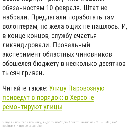
обязанностям 10 февраля.
Штат не
набрали. Предлагали поработать там
волонтерам, но желающих не нашлось. И,
в конце концов, с
лужбу
счастья
ликв
и
дировали.
Провальный
эксперимент областных чиновников
обошелся бюджету в несколько десятков
тысяч гривен.
Читайте также:
Улицу Паровозную
приведут в порядок: в Херсоне
ремонтируют улицы
Якщо ви помітили помилку, виділіть необхідний текст і натисніть Ctrl + Enter, щоб
повідомити про це редакцію