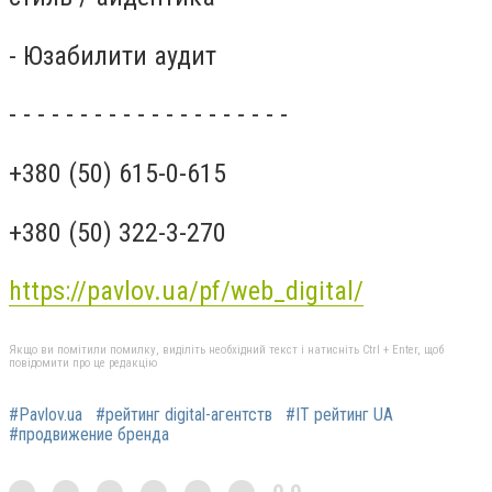
- Юзабилити аудит
- - - - - - - - - - - - - - - - - - - -
+380 (50) 615-0-615
+380 (50) 322-3-270
https://pavlov.ua/pf/web_digital/
Якщо ви помітили помилку, виділіть необхідний текст і натисніть Ctrl + Enter, щоб
повідомити про це редакцію
#Pavlov.ua
#рейтинг digital-агентств
#IT рейтинг UA
#продвижение бренда