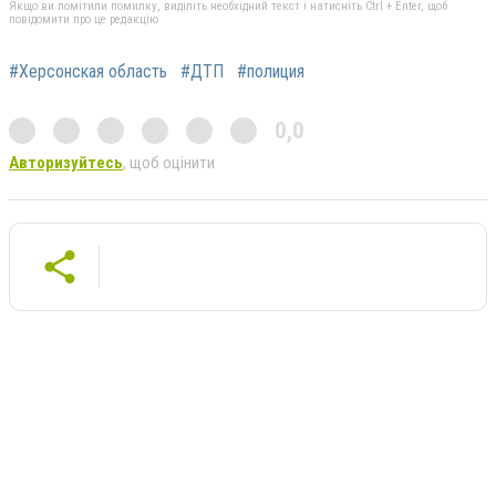
Якщо ви помітили помилку, виділіть необхідний текст і натисніть Ctrl + Enter, щоб
повідомити про це редакцію
#Херсонская область
#ДТП
#полиция
0,0
Авторизуйтесь
, щоб оцінити