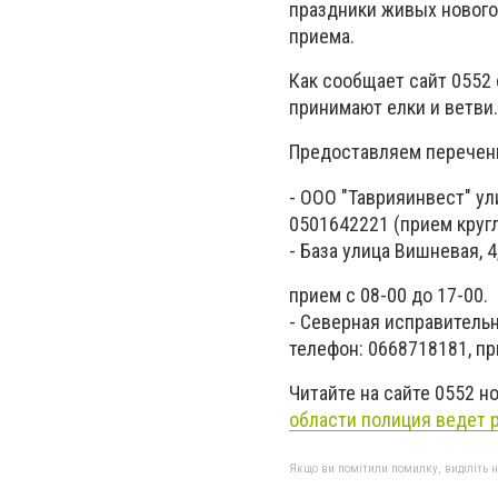
праздники живых нового
приема.
Как сообщает сайт 0552 
принимают елки и ветви.
Предоставляем перечен
- ООО "Таврияинвест" ул
0501642221 (прием круг
- База улица Вишневая, 
прием с 08-00 до 17-00.
- Северная исправительн
телефон: 0668718181, пр
Читайте на сайте 0552 н
области полиция ведет
Якщо ви помітили помилку, виділіть нео