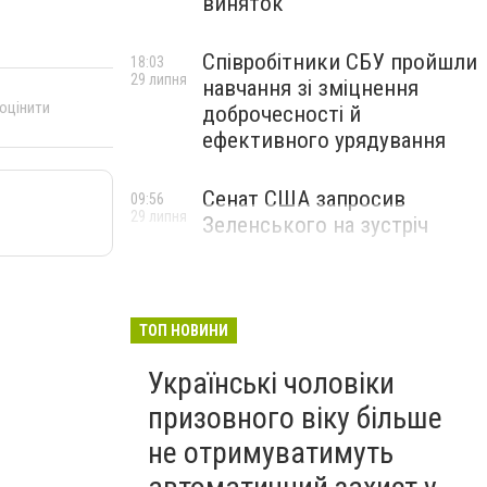
виняток
Співробітники СБУ пройшли
18:03
29 липня
навчання зі зміцнення
 оцінити
доброчесності й
ефективного урядування
Сенат США запросив
09:56
29 липня
Зеленського на зустріч
ТОП НОВИНИ
Українські чоловіки
призовного віку більше
не отримуватимуть