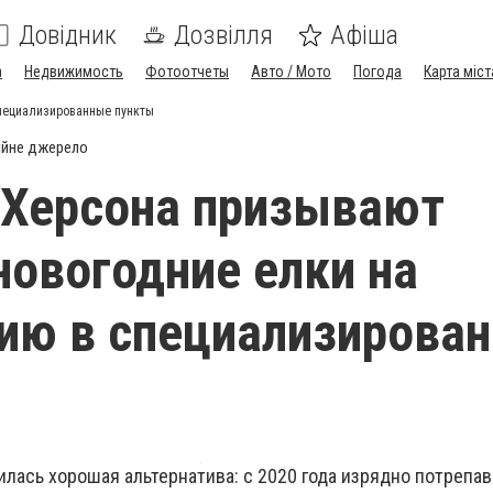
Довідник
Дозвілля
Афіша
а
Недвижимость
Фотоотчеты
Авто / Мото
Погода
Карта міст
специализированные пункты
ійне джерело
 Херсона призывают
новогодние елки на
ию в специализирова
илась хорошая альтернатива: с 2020 года изрядно потрепа