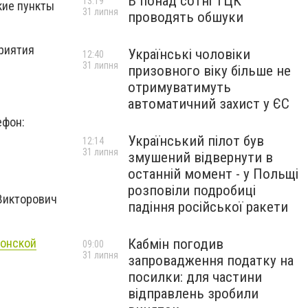
В понад сотні ТЦК
13:19
кие пункты
31 липня
проводять обшуки
приятия
Українські чоловіки
12:40
31 липня
призовного віку більше не
отримуватимуть
автоматичний захист у ЄС
ефон:
Український пілот був
12:14
31 липня
змушений відвернути в
останній момент - у Польщі
розповіли подробиці
 Викторович
падіння російської ракети
сонской
Кабмін погодив
09:00
31 липня
запровадження податку на
посилки: для частини
відправлень зробили