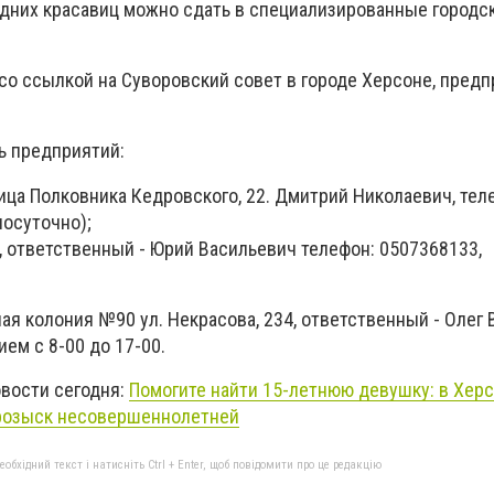
дних красавиц можно сдать в специализированные городс
со ссылкой на Суворовский совет в городе Херсоне, пред
ь предприятий:
ица Полковника Кедровского, 22. Дмитрий Николаевич, тел
лосуточно);
4, ответственный - Юрий Васильевич телефон: 0507368133,
ая колония №90 ул. Некрасова, 234, ответственный - Олег
ием с 8-00 до 17-00.
овости сегодня:
Помогите найти 15-летнюю девушку: в Хер
 розыск несовершеннолетней
бхідний текст і натисніть Ctrl + Enter, щоб повідомити про це редакцію