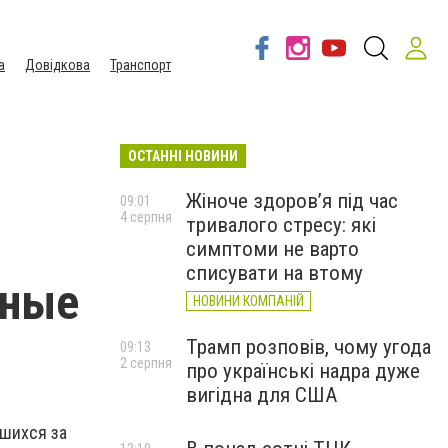
а
Довідкова
Транспорт
ОСТАННІ НОВИНИ
Жіноче здоров’я під час
09:01
4 серпня
тривалого стресу: які
симптоми не варто
списувати на втому
нные
НОВИНИ КОМПАНІЙ
Трамп розповів, чому угода
09:13
2 серпня
про українські надра дуже
вигідна для США
вшихся за