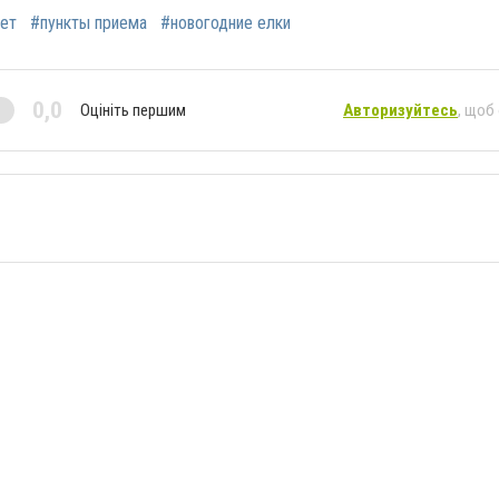
вет
#пункты приема
#новогодние елки
0,0
Оцініть першим
Авторизуйтесь
, щоб