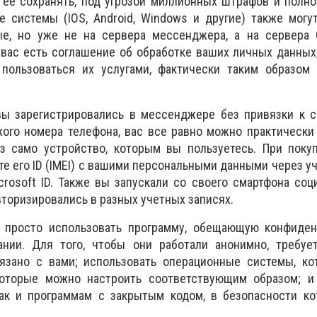
 её сохранять, под угрозой миллионных штрафов и полн
 системы (IOS, Android, Windows и другие) также могу
е, но уже не на сервера мессенджера, а на сервера Go
у вас есть соглашение об обработке ваших личных данных
 пользоваться их услугами,
фактически таким образом
вы зарегистрировались в мессенджере без привязки к 
жого номера телефона, вас все равно можно практическ
з само устройство, которым вы пользуетесь. При покуп
те его ID (IMEI) с вашими персональными данными через у
Microsoft ID. Также вы запускали со своего смартфона соц
вторизировались в разных учетных записях.
 просто использовать программу, обещающую конфиден
нии. Для того, чтобы они работали анонимно, требует
язано с вами; использовать операционные системы, ко
которые можно настроить соответствующим образом; и
ак и программам с закрытым кодом, в безопасности ко