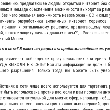
решению, предлагающее людям, открытый интернет без о
нных в нем.Где обеспечение анонимности выходит за рам
, без чего реальная анонимность невозможна - ОС и само 
лчивать разработчики анонимных интернет сервисо
X пришли к оптимальному решению, предлагающему лю
ий, а также защиту личных данных в нем?
", - Рассказывае
итрий Морев.
ть в сети?
В каких ситуациях эта проблема особенно актуа
дразумевает соблюдение сразу нескольких критериев:
УДА ВЫХОДИТЕ В СЕТЬ? Вся эта информация не должна б
ашего разрешения. Только тогда вы можете быть уве
ствиях в сети чаще всего используется для таргетинга 
т быть использована против вас, если к вам проявили инт
е становится актуальной для многих сфер, например - общ
нциальности; совершения криптовалютных операций; про
анием, поиска неоднозначной информации, обсуждения д