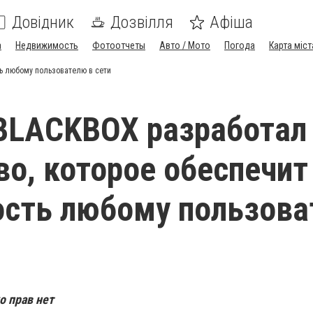
Довідник
Дозвілля
Афіша
а
Недвижимость
Фотоотчеты
Авто / Мото
Погода
Карта міст
ть любому пользователю в сети
BLACKBOX разработал
во, которое обеспечит
ость любому пользова
о прав нет