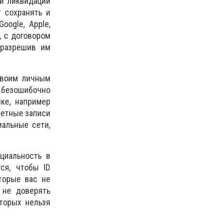
ой ликвидации
т сохранять и
ogle, Apple,
, с договором
 разрешив им
своим личным
и безошибочно
ке, например
четные записи
иальные сети,
циальность в
ся, чтобы ID
торые вас не
 не доверять
торых нельзя