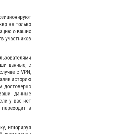
позиционируют
жер не только
мацию о ваших
тв участников
льзователями
ши данные, с
случае с VPN,
даляя историю
ом достоверно
 ваши данные
сли у вас нет
 переходит в
у, игнорируя