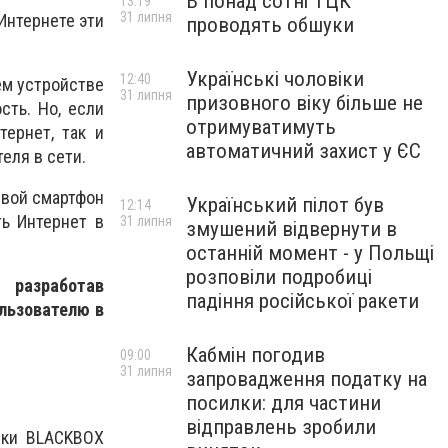
В понад сотні ТЦК
13:19
31 липня
 Интернете эти
проводять обшуки
Українські чоловіки
12:40
ем устройстве
31 липня
призовного віку більше не
сть. Но, если
отримуватимуть
тернет, так и
автоматичний захист у ЄС
еля в сети.
свой смартфон
Український пілот був
12:14
ь Интернет в
31 липня
змушений відвернути в
останній момент - у Польщі
розповіли подробиці
 разработав
падіння російської ракети
льзователю в
Кабмін погодив
09:00
31 липня
запровадження податку на
посилки: для частини
відправлень зробили
ики BLACKBOX