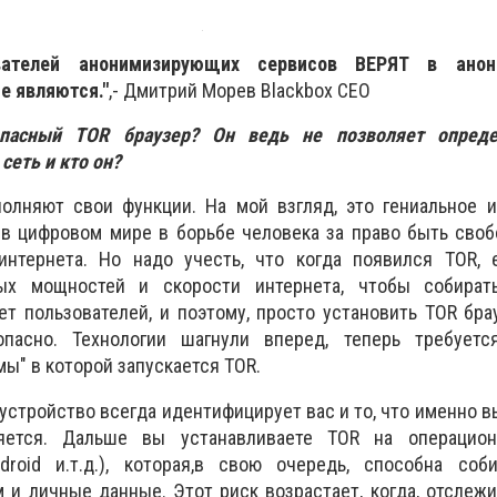
вателей анонимизирующих сервисов ВЕРЯТ в анон
е являются."
,- Дмитрий Морев Blackbox CEO
пасный TOR браузер? Он ведь не позволяет определ
сеть и кто он?
олняют свои функции. На мой взгляд, это гениальное и
 в цифровом мире в борьбе человека за право быть сво
интернета. Но надо учесть, что когда появился TOR,
ых мощностей и скорости интернета, чтобы собира
ет пользователей, и поэтому, просто установить TOR бра
пасно. Технологии шагнули вперед, теперь требуетс
ы" в которой запускается TOR.
 устройство всегда идентифицирует вас и то, что именно в
яется. Дальше вы устанавливаете TOR на операцио
droid и.т.д.), которая,в свою очередь, способна соб
 и личные данные. Этот риск возрастает, когда, отсле