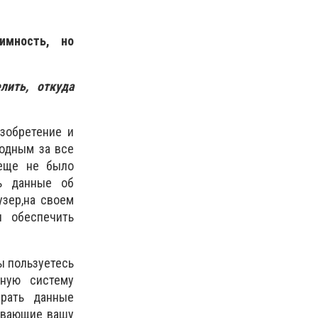
имность, но
ить, откуда
зобретение и
бодным за все
 еще не было
ть данные об
узер,на своем
я обеспечить
ы пользуетесь
нную систему
ирать данные
живающие вашу