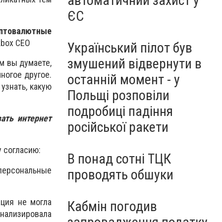
автоматичний захист у
ЄС
иптовалютные
kbox CEO
Український пілот був
змушений відвернути в
м вы думаете,
ногое другое.
останній момент - у
узнать, какую
Польщі розповіли
подробиці падіння
вать интернет
російської ракети
у согласию:
В понад сотні ТЦК
 персональные
проводять обшуки
ция не могла
Кабмін погодив
анализировала