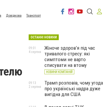
а
Довідкова
Транспорт
ОСТАННІ НОВИНИ
Жіноче здоров’я під час
09:01
4 серпня
тривалого стресу: які
симптоми не варто
списувати на втому
телю
НОВИНИ КОМПАНІЙ
Трамп розповів, чому угода
09:13
2 серпня
про українські надра дуже
вигідна для США