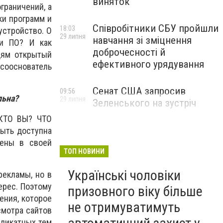
виняток
граничений, а
ки программ и
Співробітники СБУ пройшли
18:03
устройство. О
29 липня
навчання зі зміцнення
в и ПО?
И как
доброчесності й
дям открытый
ефективного урядування
т сооснователь
Сенат США запросив
09:56
льна?
29 липня
Зеленського на зустріч
 КТО ВЫ? ЧТО
ыть доступна
рены в своей
ТОП НОВИНИ
Українські чоловіки
рекламы, но в
ерес. Поэтому
призовного віку більше
ения, которое
не отримуватимуть
смотра сайтов
еликатных тем