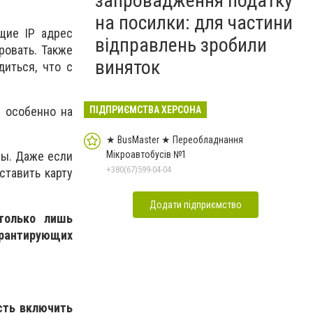
запровадження податку
на посилки: для частини
щие IP адрес
відправлень зробили
ровать. Также
виняток
диться, что с
ПІДПРИЄМСТВА ХЕРСОНА
, особенно на
★ BusMaster ★ Переобладнання
Мікроавтобусів №1
ры. Даже если
+380(67)599-04-04
ставить карту
Додати підприємство
только лишь
арантирующих
сть включить