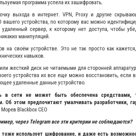
ользуемая программа успела их зашифровать.
очку выхода в интернет. VPN, Proxy и другие скрываю
D вашего устройства, по которому вас можно идентифици
 удаленный сервер, к которому нет доступа, чтобы убе
никаких манипуляций.
ов на своём устройстве. Это не так просто как кажется
хнических навыков.
и или жесткий диск не читаемыми для сторонней аппарату
оего устройства их все еще можно восстановить, если в
ющее удаленные данные устройство.
ть в сети не может быть обеспечена средствами, 
м. Об этом предпочитают умалчивать разработчики, г
й Морев Blackbox CEO
ример, через Telegram все эти критерии не соблюдаются?
 тоже использует шифрование, и даже есть возможно