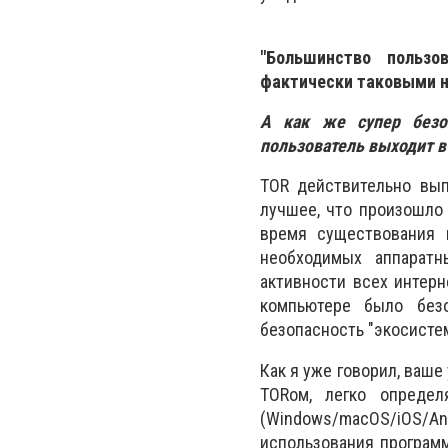
"Большинство пользо
фактически таковыми н
А как же cупер безо
пользователь выходит в 
TOR действительно вып
лучшее, что произошло
время существования 
необходимых аппаратн
активности всех интерн
компьютере было безо
безопасность "экосистем
Как я уже говорил, ваше
TORом, легко определ
(Windows/macOS/iOS/An
использования программ