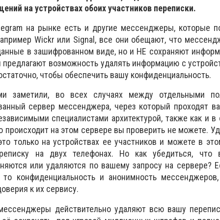
ений на устройствах обоих участников переписки.
elegram на рынке есть и другие мессенджеры, которые 
апример Wickr или Signal, все они обещают, что мессенд
данные в зашифрованном виде, но и НЕ сохраняют инфор
и предлагают возможность удалять информацию с устройс
достаточно, чтобы обеспечить вашу конфиденциальность.
ми заметили, во всех случаях между отдельными по
ванный сервер мессенджера, через который проходят ва
езависимыми специалистами архитектурой, также как и в 
то происходит на этом сервере вы проверить не можете. У
это только на устройствах ее участников и можете в эт
ереписку на двух телефонах. Но как убедиться, что
няются или удаляются по вашему запросу на сервере? Е
, то конфиденциальность и анонимность мессенджеров,
оверия к их сервису.
 мессенджеры действительно удаляют всю вашу переписк