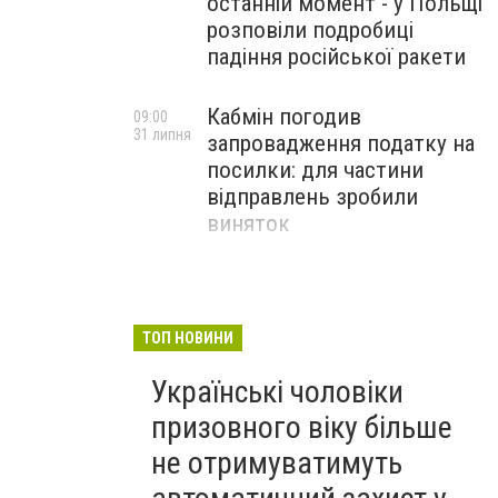
останній момент - у Польщі
розповіли подробиці
падіння російської ракети
Кабмін погодив
09:00
31 липня
запровадження податку на
посилки: для частини
відправлень зробили
виняток
Співробітники СБУ пройшли
18:03
29 липня
навчання зі зміцнення
доброчесності й
ТОП НОВИНИ
ефективного урядування
Українські чоловіки
призовного віку більше
не отримуватимуть