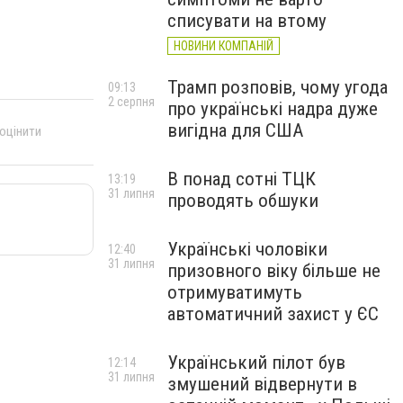
списувати на втому
НОВИНИ КОМПАНІЙ
Трамп розповів, чому угода
09:13
2 серпня
про українські надра дуже
вигідна для США
 оцінити
В понад сотні ТЦК
13:19
31 липня
проводять обшуки
Українські чоловіки
12:40
31 липня
призовного віку більше не
отримуватимуть
автоматичний захист у ЄС
Український пілот був
12:14
31 липня
змушений відвернути в