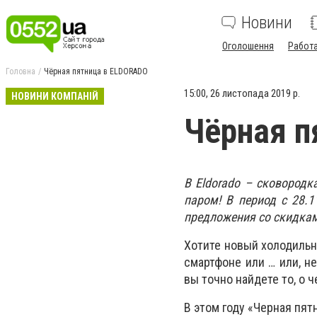
Новини
Оголошення
Работ
Головна
Чёрная пятница в ELDORADO
15:00, 26 листопада 2019 р.
НОВИНИ КОМПАНІЙ
Чёрная п
В Eldorado – сковородк
паром! В период с 28.1
предложения со скидка
Хотите новый холодильн
смартфоне или … или, н
вы точно найдете то, о 
В этом году «Черная пя