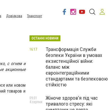
а
Довідкова
Транспорт
ОСТАННІ НОВИНИ
Трансформація Служби
16:17
безпеки України в умовах
екзистенційної війни:
ко, с огнем и
баланс між
ные акционные
євроінтеграційними
стандартами та безпековою
стійкістю
осе или новом
ний товаров и
Жіноче здоров’я під час
09:01
4 серпня
тривалого стресу: які
симптоми не варто