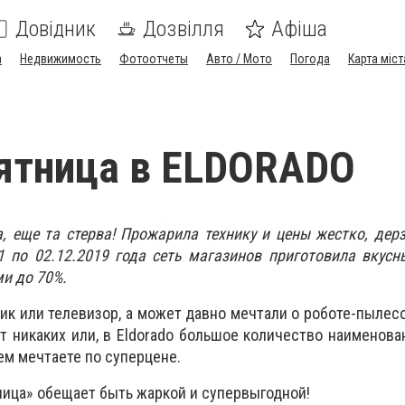
Довідник
Дозвілля
Афіша
а
Недвижимость
Фотоотчеты
Авто / Мото
Погода
Карта міст
ятница в ELDORADO
а, еще та стерва! Прожарила технику и цены жестко, дерз
1 по 02.12.2019 года сеть магазинов приготовила вкус
ми до 70%.
ик или телевизор, а может давно мечтали о роботе-пылес
ет никаких или, в Eldorado большое количество наименова
чем мечтаете по суперцене.
тница» обещает быть жаркой и супервыгодной!