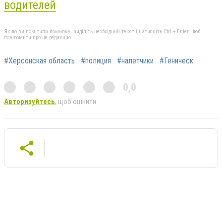
водителей
Якщо ви помітили помилку, виділіть необхідний текст і натисніть Ctrl + Enter, щоб
повідомити про це редакцію
#Херсонская область
#полиция
#налетчики
#Геническ
0,0
Авторизуйтесь
, щоб оцінити