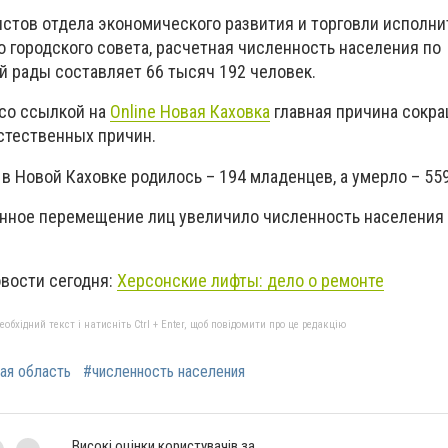
стов отдела экономического развития и торговли исполни
 городского совета, расчетная численность населения по
й рады составляет 66 тысяч 192 человек.
 со ссылкой на
Online Новая Каховка
главная причина сокр
естественных причин.
в Новой Каховке родилось – 194 младенцев, а умерло – 55
онное перемещение лиц увеличило численность населения 
овости сегодня:
Херсонские лифты: дело о ремонте
бхідний текст і натисніть Ctrl + Enter, щоб повідомити про це редакцію
ая область
#численность населения
Високі оцінки користувачів за