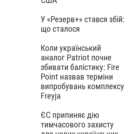
США
У «Резерв+» стався збій:
що сталося
Коли український
аналог Patriot почне
збивати балістику: Fire
Point назвав терміни
випробувань комплексу
Freyja
ЄС припиняє дію
тимчасового захисту