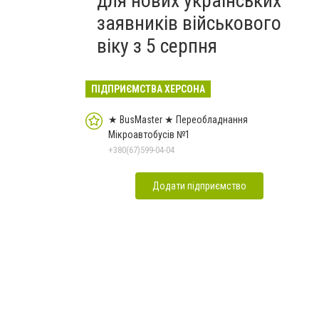
для нових українських
заявників військового
віку з 5 серпня
ПІДПРИЄМСТВА ХЕРСОНА
★ BusMaster ★ Переобладнання
Мікроавтобусів №1
+380(67)599-04-04
Додати підприємство