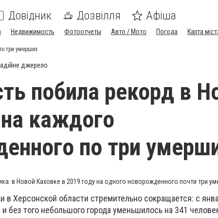
Довідник
Дозвілля
Афіша
а
Недвижимость
Фотоотчеты
Авто / Мото
Погода
Карта міст
по три умерших
адійне джерело
ть побила рекорд в Н
 на каждого
енного по три умерш
ика: в Новой Каховке в 2019 году на одного новорожденного почти три у
и в Херсонской области стремительно сокращается: с янв
 и без того небольшого города уменьшилось на 341 человек