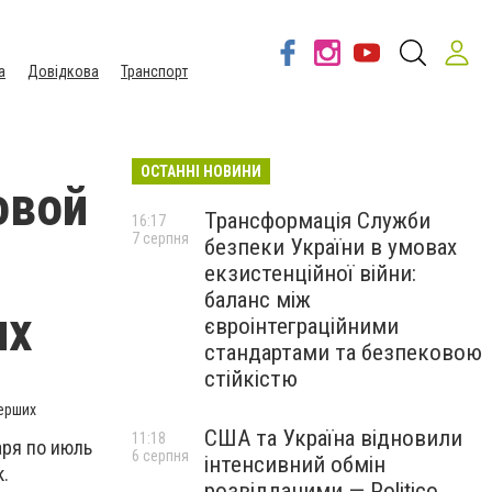
а
Довідкова
Транспорт
ОСТАННІ НОВИНИ
овой
Трансформація Служби
16:17
7 серпня
безпеки України в умовах
екзистенційної війни:
баланс між
их
євроінтеграційними
стандартами та безпековою
стійкістю
мерших
США та Україна відновили
11:18
аря по июль
6 серпня
інтенсивний обмін
.
розвідданими — Politico