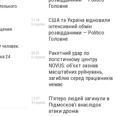
Головне
тельного
США та Україна відновили
11:18
6 серпня
інтенсивний обмін
ащения
розвідданими — Politico
Головне
9 человек.
Ракетний удар по
08:25
на 24
6 серпня
логістичному центру
NOVUS: об’єкт зазнав
масштабних руйнувань,
загиблих серед працівників
немає
П’ятеро людей загинули в
13:47
4 серпня
Підмосков’ї внаслідок
атаки дронів