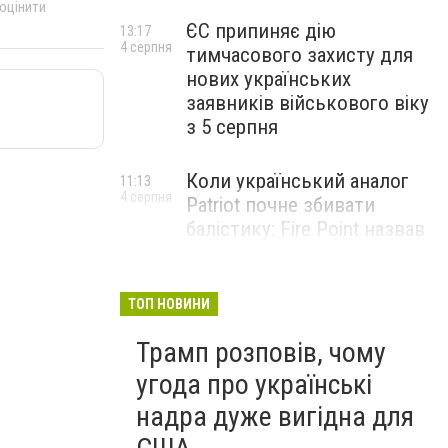
 оцінити
ЄС припиняє дію
13:17
4 серпня
тимчасового захисту для
нових українських
заявників військового віку
з 5 серпня
Коли український аналог
11:13
4 серпня
Patriot почне збивати
балістику: Fire Point назвав
терміни випробувань
комплексу Freyja
ТОП НОВИНИ
Жіноче здоров’я під час
09:01
Трамп розповів, чому
4 серпня
тривалого стресу: які
симптоми не варто
угода про українські
списувати на втому
надра дуже вигідна для
НОВИНИ КОМПАНІЙ