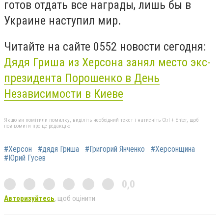
готов отдать все награды, лишь бы в
Украине наступил мир.
Читайте на сайте 0552 новости сегодня:
Дядя Гриша из Херсона занял место экс-
президента Порошенко в День
Независимости в Киеве
Якщо ви помітили помилку, виділіть необхідний текст і натисніть Ctrl + Enter, щоб
повідомити про це редакцію
#Херсон
#дядя Гриша
#Григорий Янченко
#Херсонщина
#Юрий Гусев
0,0
Авторизуйтесь
, щоб оцінити