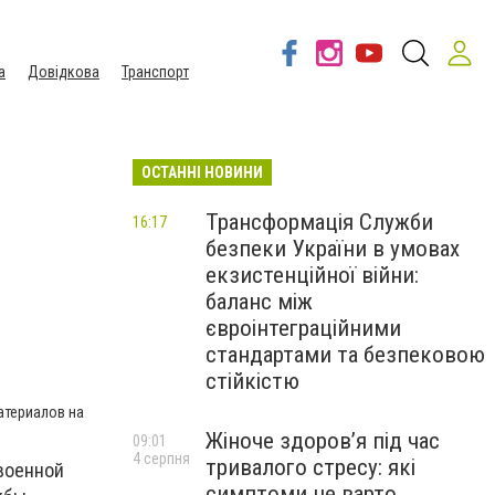
а
Довідкова
Транспорт
ОСТАННІ НОВИНИ
Трансформація Служби
16:17
безпеки України в умовах
екзистенційної війни:
баланс між
євроінтеграційними
стандартами та безпековою
стійкістю
атериалов на
Жіноче здоров’я під час
09:01
4 серпня
тривалого стресу: які
 военной
симптоми не варто