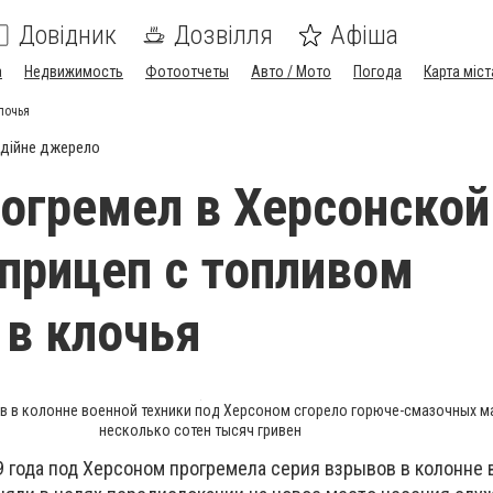
Довідник
Дозвілля
Афіша
а
Недвижимость
Фотоотчеты
Авто / Мото
Погода
Карта міст
лочья
дійне джерело
огремел в Херсонской
 прицеп с топливом
 в клочья
ов в колонне военной техники под Херсоном сгорело горюче-смазочных м
несколько сотен тысяч гривен
9 года под Херсоном прогремела серия взрывов в колонне