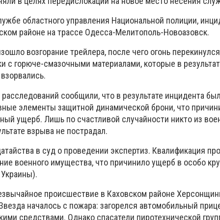
оняли в целях передислокации на новое место несения слу
лужбе областного управления Национальной полиции, инци
ском районе на трассе Одесса-Мелитополь-Новоазовск.
ошло возгорание трейлера, после чего огонь перекинулся 
ки с горюче-смазочными материалами, которые в результат
 взорвались.
 расследований сообщили, что в результате инцидента бы
вные элементы защитной динамической брони, что причин
ный ущерб. Лишь по счастливой случайности никто из во
ультате взрыва не пострадал.
датайства в суд о проведении экспертиз. Квалификация п
ие военного имущества, что причинило ущерб в особо кр
К Украины).
резвычайное происшествие в Каховском районе Херсонщин
 Звезда началось с пожара: загорелся автомобильный приц
ими средствами. Однако спасатели пиротехнической груп