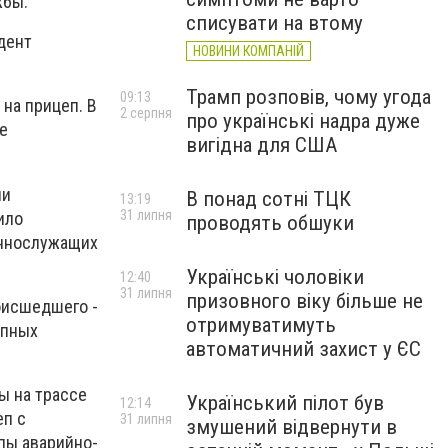
жбы.
списувати на втому
дент
НОВИНИ КОМПАНІЙ
Трамп розповів, чому угода
09:13
на прицеп. В
2 серпня
про українські надра дуже
е
вигідна для США
ли
В понад сотні ТЦК
13:19
31 липня
ило
проводять обшуки
еннослужащих
Українські чоловіки
12:40
31 липня
призовного віку більше не
роисшедшего -
отримуватимуть
упных
автоматичний захист у ЄС
ы на трассе
Український пілот був
12:14
еп с
31 липня
змушений відвернути в
пы аварийно-