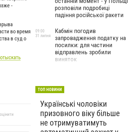
останній момент - у Польщі
озже -
розповіли подробиці
падіння російської ракети
взрыва
Кабмін погодив
асти во время
09:00
31 липня
запровадження податку на
тва в суд о
посилки: для частини
відправлень зробили
 отыскать
виняток
Співробітники СБУ пройшли
18:03
29 липня
навчання зі зміцнення
доброчесності й
ТОП НОВИНИ
ефективного урядування
Українські чоловіки
призовного віку більше
 оцінити
не отримуватимуть