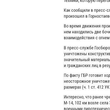
техники, которую перег
Как сообщили в пресс-с
произошел в Горностаев
Во время движения произ
нем находились две боч
взаимодействия с огнем
В пресс-службе Госбюро
уничтожены конструкти
значительный материаль
и гражданских лиц в рез
По факту ГБР готовит хо
неосторожное уничтожен
размерах (ч. 1 ст. 412 У
Интересно, что ранее ч
М-14, 102 км возле села
военными пиротехническ