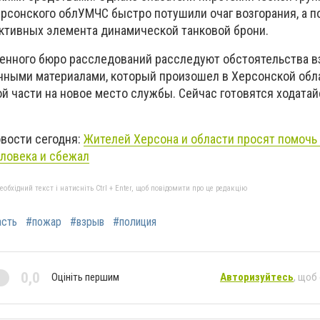
ерсонского облУМЧС быстро потушили очаг возгорания, а п
ктивных элемента динамической танковой брони.
енного бюро расследований расследуют обстоятельства 
чными материалами, который произошел в Херсонской обл
 части на новое место службы. Сейчас готовятся ходатайс
овости сегодня:
Жителей Херсона и области просят помочь
еловека и сбежал
бхідний текст і натисніть Ctrl + Enter, щоб повідомити про це редакцію
асть
#пожар
#взрыв
#полиция
0,0
Оцініть першим
Авторизуйтесь
, щоб