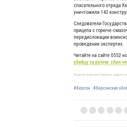
спасательного отряда Х
уничтожили 142 констру
Следователи Государств
прицепа с горюче-смазо
передислокации воинской
проведении экспертиз.
Читайте на сайте 0552 н
убийцу за рулем: сбил ч
Якщо ви помітили помилку, виділіть нео
#Херсон
#Херсонская обл