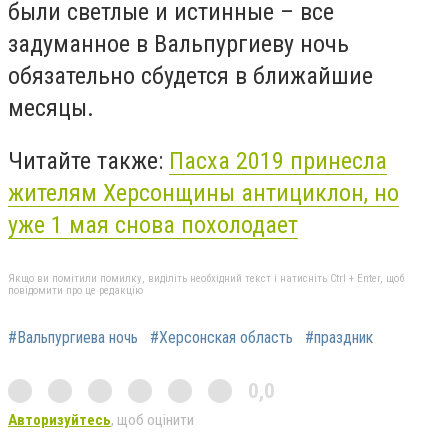
были светлые и истинные – все
задуманное в Вальпургиеву ночь
обязательно сбудется в ближайшие
месяцы.
Читайте также:
Пасха 2019 принесла
жителям Херсонщины антициклон, но
уже 1 мая снова похолодает
Якщо ви помітили помилку, виділіть необхідний текст і натисніть Ctrl + Enter, щоб
повідомити про це редакцію
#Вальпургиева ночь
#Херсонская область
#праздник
0,0
Авторизуйтесь
, щоб оцінити