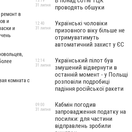
В понад сотні ТЦК
13:19
31 липня
проводять обшуки
 ремонт в
ов и
Українські чоловіки
12:40
раски и
31 липня
призовного віку більше не
Очень
отримуватимуть
автоматичний захист у ЄС
ровольцев,
Український пілот був
12:14
более
31 липня
змушений відвернути в
останній момент - у Польщі
вая комната с
розповіли подробиці
падіння російської ракети
Кабмін погодив
09:00
31 липня
запровадження податку на
посилки: для частини
відправлень зробили