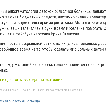
лении онкогематологии детской областной больницы делают
но, за счет бюджетных средств, частично силами волонтер
то украсить две стены яркими рисунками. Мы организуем к
ужны ваши талантливые руки, время и желание помогать. 
 пишет в фейсбуке херсонка Ирина Салихова.
ния поста в социальной сети, откликнулись несколько доб
свободное время на то, чтобы сделать мир больных детей 
нтерам, у малышей из онкогематологии появится новая игро
енах.
 и одесситы выходят на эко-акции
бхідний текст і натисніть Ctrl + Enter, щоб повідомити про це редакцію
тская областная больница