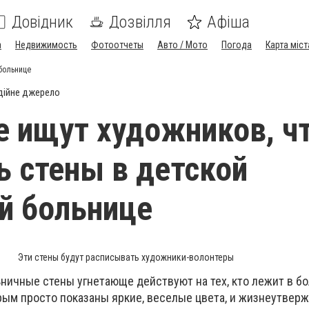
Довідник
Дозвілля
Афіша
а
Недвижимость
Фотоотчеты
Авто / Мото
Погода
Карта міст
 больнице
дійне джерело
е ищут художников, ч
ь стены в детской
й больнице
Эти стены будут расписывать художники-волонтеры
ничные стены угнетающе действуют на тех, кто лежит в бо
орым просто показаны яркие, веселые цвета, и жизнеутве