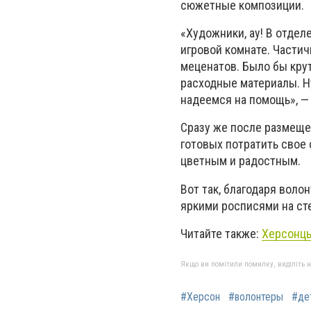
сюжетные композиции.
«Художники, ау! В отде
игровой комнате. Частич
меценатов. Было бы кру
расходные материалы. Н
надеемся на помощь», —
Сразу же после размеще
готовых потратить свое 
цветным и радостным.
Вот так, благодаря воло
яркими росписями на ст
Читайте также:
Херсонцы
Якщо ви помітили помилку, виділіть нео
#Херсон
#волонтеры
#де