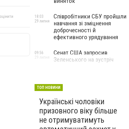
виняток
Співробітники СБУ пройшли
 оцінити
18:03
29 липня
навчання зі зміцнення
доброчесності й
ефективного урядування
Сенат США запросив
09:56
29 липня
Зеленського на зустріч
ТОП НОВИНИ
Українські чоловіки
призовного віку більше
не отримуватимуть