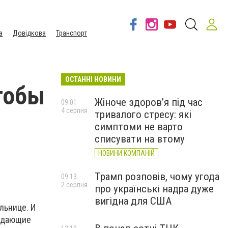
а
Довідкова
Транспорт
ОСТАННІ НОВИНИ
тобы
Жіноче здоров’я під час
09:01
4 серпня
тривалого стресу: які
симптоми не варто
списувати на втому
НОВИНИ КОМПАНІЙ
Трамп розповів, чому угода
09:13
2 серпня
про українські надра дуже
вигідна для США
льнице. И
рждающие