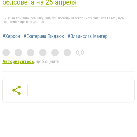
облсовета на 25 апреля
Якщо ви помітили помилку, виділіть необхідний текст і натисніть Ctrl + Enter, щоб
повідомити про це редакцію
#Херсон
#Екатерина Гандзюк
#Владислав Мангер
0,0
Авторизуйтесь
, щоб оцінити