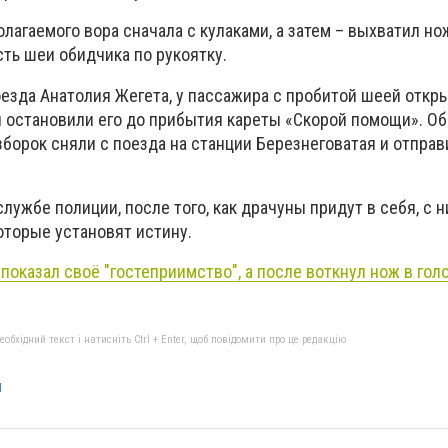
лагаемого вора сначала с кулаками, а затем – выхватил но
ть шеи обидчика по рукоятку.
оезда Анатолия Жегета, у пассажира с пробитой шеей откр
и остановили его до прибытия кареты «Скорой помощи». О
борок сняли с поезда на станции Березнеговатая и отправ
службе полиции, после того, как драчуны придут в себя, с 
оторые установят истину.
показал своё "гостеприимство", а после воткнул нож в гол
бхідний текст і натисніть Ctrl + Enter, щоб повідомити про це редакцію
я