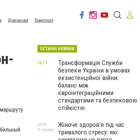
а
Довідкова
Транспорт
ОСТАННІ НОВИНИ
он-
Трансформація Служби
16:17
безпеки України в умовах
екзистенційної війни:
баланс між
євроінтеграційними
стандартами та безпековою
стійкістю
 маршруту
Жіноче здоров’я під час
09:01
мобильный
4 серпня
тривалого стресу: які
симптоми не варто