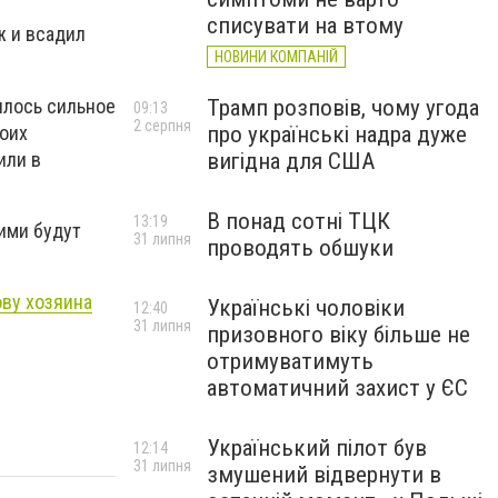
списувати на втому
ж и всадил
НОВИНИ КОМПАНІЙ
ылось сильное
Трамп розповів, чому угода
09:13
2 серпня
боих
про українські надра дуже
или в
вигідна для США
В понад сотні ТЦК
13:19
ними будут
31 липня
проводять обшуки
ову хозяина
Українські чоловіки
12:40
31 липня
призовного віку більше не
отримуватимуть
автоматичний захист у ЄС
Український пілот був
12:14
31 липня
змушений відвернути в