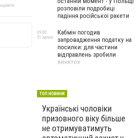
останній момент - у Польщі
 оцінити
розповіли подробиці
падіння російської ракети
Кабмін погодив
09:00
31 липня
запровадження податку на
посилки: для частини
відправлень зробили
виняток
Співробітники СБУ пройшли
18:03
29 липня
навчання зі зміцнення
доброчесності й
ТОП НОВИНИ
ефективного урядування
Українські чоловіки
призовного віку більше
не отримуватимуть