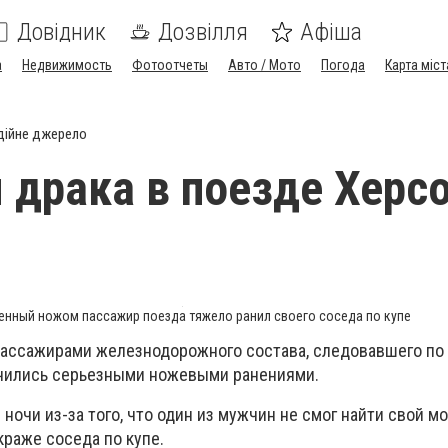
Довідник
Дозвілля
Афіша
а
Недвижимость
Фотоотчеты
Авто / Мото
Погода
Карта міст
дійне джерело
 драка в поезде Херс
енный ножом пассажир поезда тяжело ранил своего соседа по купе
пассажирами железнодорожного состава, следовавшего по
нчились серьезными ножевыми ранениями.
ночи из-за того, что один из мужчин не смог найти свой 
краже соседа по купе.