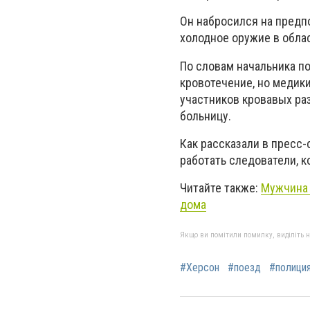
Он набросился на предпо
холодное оружие в облас
По словам начальника п
кровотечение, но медик
участников кровавых раз
больницу.
Как рассказали в пресс-
работать следователи, к
Читайте также:
Мужчина 
дома
Якщо ви помітили помилку, виділіть нео
#Херсон
#поезд
#полици