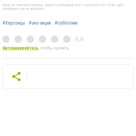
Якщо ви помітили помилку, виділіть необхідний текст і натисніть Ctrl + Enter, щоб
повідомити про це редакцію
#Херсонцы
#эко-акции
#субботник
0,0
Авторизируйтесь
, чтобы оценить