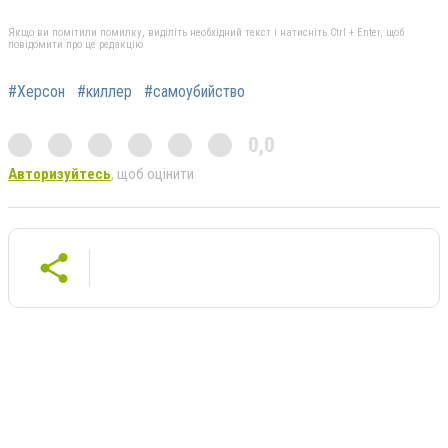
Якщо ви помітили помилку, виділіть необхідний текст і натисніть Ctrl + Enter, щоб
повідомити про це редакцію
#Херсон
#киллер
#самоубийство
0,0
Авторизуйтесь
, щоб оцінити