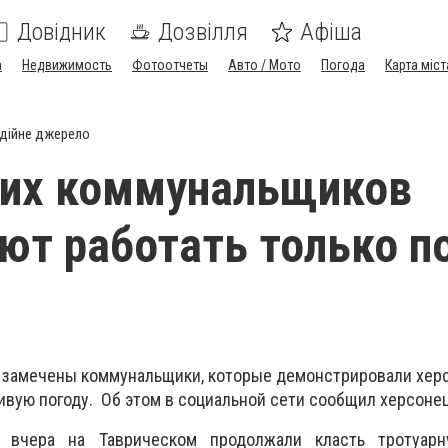
Довідник
Дозвілля
Афіша
а
Недвижимость
Фотоотчеты
Авто / Мото
Погода
Карта міст
дійне джерело
ких коммунальщиков
ют работать только п
 замечены коммунальщики, которые демонстрировали херс
ивую погоду. Об этом в социальной сети сообщил херсонец
 вчера на Таврическом продолжали класть тротуар