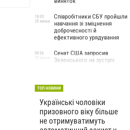
виняток
Співробітники СБУ пройшли
18:03
29 липня
навчання зі зміцнення
доброчесності й
ефективного урядування
Сенат США запросив
09:56
29 липня
Зеленського на зустріч
ТОП НОВИНИ
Українські чоловіки
призовного віку більше
не отримуватимуть