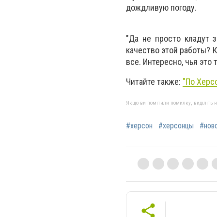
дождливую погоду.
"Да не просто кладут з
качество этой работы? К
все. Интересно, чья это 
Читайте также:
"По Херс
Якщо ви помітили помилку, виділіть нео
#херсон
#херсонцы
#нов