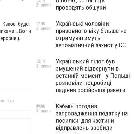
В понад сотні ТЦК
13:19
31 липня
проводять обшуки
Українські чоловіки
. Какое будет
12:40
31 липня
призовного віку більше не
ками .. Вот и
отримуватимуть
херсонец.
автоматичний захист у ЄС
Український пілот був
12:14
31 липня
змушений відвернути в
останній момент - у Польщі
розповіли подробиці
падіння російської ракети
 оцінити
Кабмін погодив
09:00
31 липня
запровадження податку на
посилки: для частини
відправлень зробили