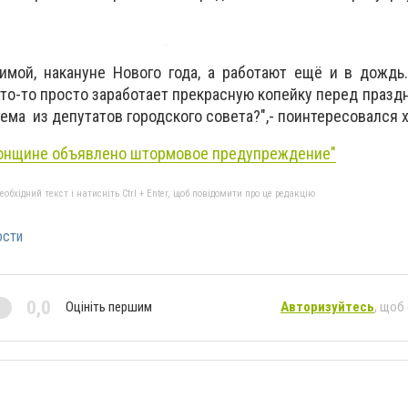
имой, накануне Нового года, а работают ещё и в дождь
то-то просто заработает прекрасную копейку перед праздни
тема из депутатов городского совета?",- п
оинтересовался 
онщине объявлено штормовое предупреждение"
бхідний текст і натисніть Ctrl + Enter, щоб повідомити про це редакцію
ости
0,0
Оцініть першим
Авторизуйтесь
, щоб