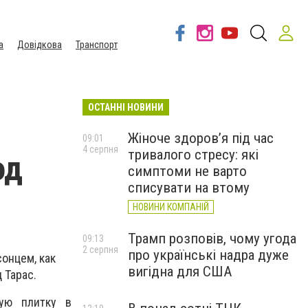
а
Довідкова
Транспорт
ОСТАННІ НОВИНИ
Жіноче здоров’я під час
09:01
4 серпня
тривалого стресу: які
од
симптоми не варто
списувати на втому
НОВИНИ КОМПАНІЙ
Трамп розповів, чому угода
09:13
2 серпня
про українські надра дуже
онцем, как
вигідна для США
 Тарас.
ную плитку в