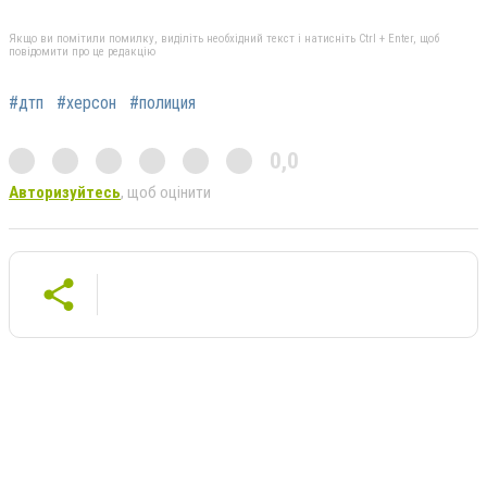
Якщо ви помітили помилку, виділіть необхідний текст і натисніть Ctrl + Enter, щоб
повідомити про це редакцію
#дтп
#херсон
#полиция
0,0
Авторизуйтесь
, щоб оцінити