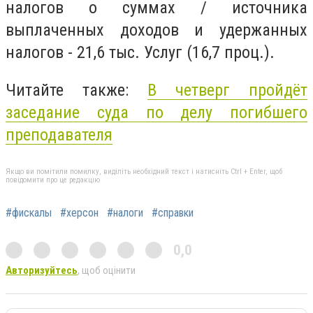
налогов о суммах / источника
выплаченных доходов и удержанных
налогов - 21,6 тыс. Услуг (16,7 проц.).
Читайте также:
В четверг пройдёт
заседание суда по делу погибшего
преподавателя
Якщо ви помітили помилку, виділіть необхідний текст і натисніть Ctrl + Enter, щоб
повідомити про це редакцію
#фискалы
#херсон
#налоги
#справки
0,0
Авторизуйтесь
, щоб оцінити