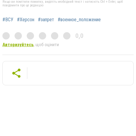
Якщо ви помітили помилку, виділіть необхідний текст і натисніть Ctrl + Enter, щоб
повідомити про це редакцію
#ВСУ
#Херсон
#запрет
#военное_положение
0,0
Авторизуйтесь
, щоб оцінити