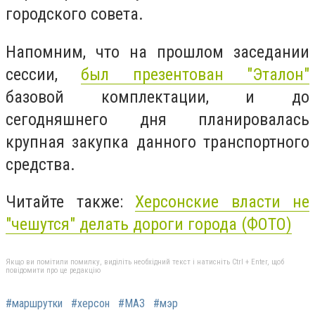
городского совета.
Напомним, что на прошлом заседании
сессии,
был презентован "Эталон"
базовой комплектации, и до
сегодняшнего дня планировалась
крупная закупка данного транспортного
средства.
Читайте также:
Херсонские власти не
"чешутся" делать дороги города (ФОТО)
Якщо ви помітили помилку, виділіть необхідний текст і натисніть Ctrl + Enter, щоб
повідомити про це редакцію
#маршрутки
#херсон
#МАЗ
#мэр