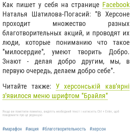
Как пишет у себя на странице
Facebook
Наталья Шатилова-Погасий: "В Херсоне
проходит множество разных
благотворительных акций, и проводят их
люди, которые пониманию что такое
"милосердие", умеют творить Добро.
Знают - делая добро другим, мы, в
первую очередь, делаем добро себе".
Читайте также:
У херсонській кав'ярні
з'явилося меню шрифтом "Брайля"
Якщо ви помітили помилку, виділіть необхідний текст і натисніть Ctrl + Enter, щоб
повідомити про це редакцію
#марафон
#акция
#благотворительность
#херсон