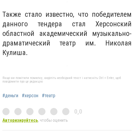
Также стало известно, что победителем
данного тендера стал Херсонский
областной академический музыкально-
драматический театр им. Николая
Кулиша.
Якщо ви помітили помилку, виділіть необхідний текст і натисніть Ctrl + Enter, щоб
повідомити про це редакцію
#деньги
#херсон
#театр
0,0
Авторизируйтесь
, чтобы оценить