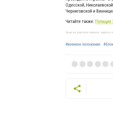
Одесской, Николаевской,
Черниговской и Винницк
Читайте также:
Полиция 
Якщо ви помітили помилку, виділіть нео
#военное положение
#бло