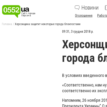
Новини
Оголошення
Работ
Головна
Херсонщина защитит некоторые города блокпостами
09:31, 3 грудня 2018 р.
Херсонщ
города б
В условиях введенного в
«Соответственно, нам ну
соответственно их экспл
Напомним, 26 ноября 20
Президента Украины" О в