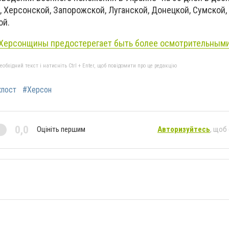
 Херсонской, Запорожской, Луганской, Донецкой, Сумской,
ой.
Херсонщины предостерегает быть более осмотрительным
бхідний текст і натисніть Ctrl + Enter, щоб повідомити про це редакцію
кпост
#Херсон
0,0
Оцініть першим
Авторизуйтесь
, щоб