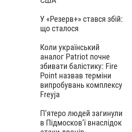
США
У «Резерв+» стався збій:
що сталося
Коли український
аналог Patriot почне
збивати балістику: Fire
Point назвав терміни
випробувань комплексу
Freyja
П’ятеро людей загинули
в Підмосков’ї внаслідок