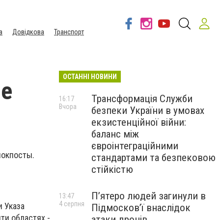
а
Довідкова
Транспорт
ОСТАННІ НОВИНИ
ые
Трансформація Служби
16:17
Вчора
безпеки України в умовах
екзистенційної війни:
баланс між
євроінтеграційними
локпосты.
стандартами та безпековою
стійкістю
П’ятеро людей загинули в
13:47
4 серпня
и Указа
Підмосков’ї внаслідок
ти областях -
атаки дронів