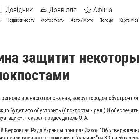
Довідник
Дозвілля
Афіша
а
Недвижимость
Фотоотчеты
Авто / Мото
Погода
Карта міст
ина защитит некотор
локпостами
 регионе военного положения, вокруг городов обустроят б
жно будет это обустроить (блокпосты - ред.) И обеспечить
уатацию», - сказал председатель ОГА.
18 Верховная Рада Украины приняла Закон "Об утверждени
ведении военного положения в Украине "на 30 дней в деся