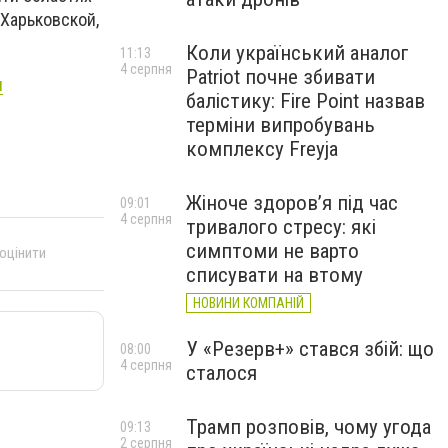
 Харьковской,
Коли український аналог
11:13
4 серпня
Patriot почне збивати
и
балістику: Fire Point назвав
терміни випробувань
комплексу Freyja
Жіноче здоров’я під час
09:01
4 серпня
тривалого стресу: які
симптоми не варто
 оцінити
списувати на втому
НОВИНИ КОМПАНІЙ
У «Резерв+» стався збій: що
08:00
4 серпня
сталося
Трамп розповів, чому угода
09:13
2 серпня