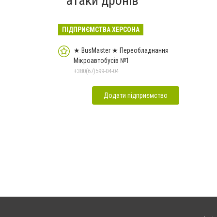
атаки дронів
ПІДПРИЄМСТВА ХЕРСОНА
★ BusMaster ★ Переобладнання
Мікроавтобусів №1
+380(67)599-04-04
Додати підприємство