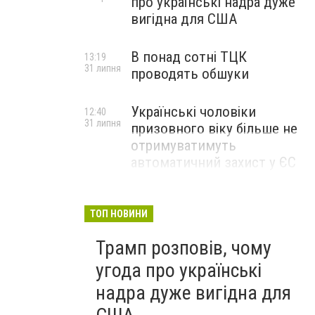
про українські надра дуже
вигідна для США
В понад сотні ТЦК
13:19
31 липня
проводять обшуки
Українські чоловіки
12:40
31 липня
призовного віку більше не
отримуватимуть
автоматичний захист у ЄС
ТОП НОВИНИ
Трамп розповів, чому
угода про українські
надра дуже вигідна для