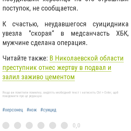
поступок, не сообщается.
К счастью, неудавшегося суицидника
увезла "скорая” в медсанчасть ХБК,
мужчине сделана операция.
Читайте также:
В Николаевской области
преступник отнес жертву в подвал и
залил заживо цементом
Якщо ви помітили помилку, виділіть необхідний текст і натисніть Ctrl + Enter, щоб
повідомити про це редакцію
#херсонец
#нож
#суицид
0,0