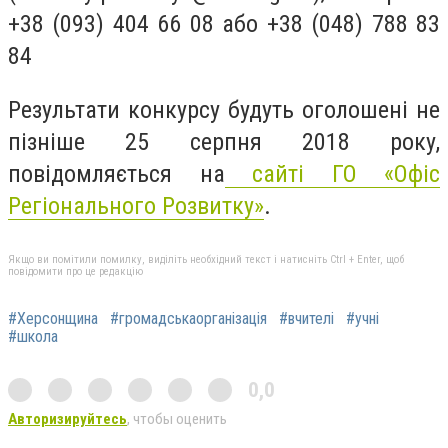
+38 (093) 404 66 08 або +38 (048) 788 83
84
Результати конкурсу будуть оголошені не
пізніше 25 серпня 2018 року,
повідомляється на
сайті ГО «Офіс
Регіонального Розвитку»
.
Якщо ви помітили помилку, виділіть необхідний текст і натисніть Ctrl + Enter, щоб
повідомити про це редакцію
#Херсонщина
#громадськаорганізація
#вчителі
#учні
#школа
0,0
Авторизируйтесь
, чтобы оценить