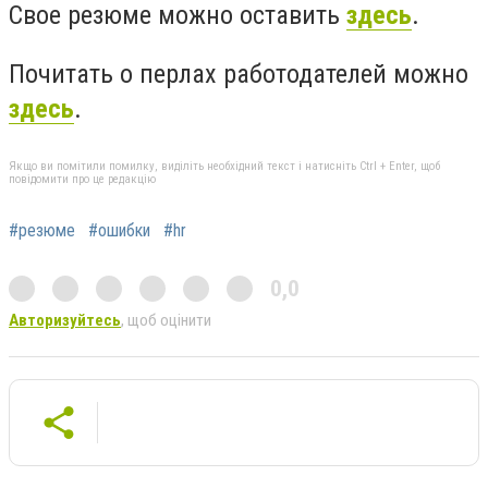
Свое резюме можно оставить
здесь
.
Почитать о перлах работодателей можно
здесь
.
Якщо ви помітили помилку, виділіть необхідний текст і натисніть Ctrl + Enter, щоб
повідомити про це редакцію
#резюме
#ошибки
#hr
0,0
Авторизуйтесь
, щоб оцінити