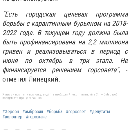
"Есть городская целевая программа
борьбы с карантинным бурьяном на 2018-
2022 года. В текущем году должна была
быть профинансирована на 2,2 миллиона
гривен и реализовываться в период с
июня по октябрь в три этапа. Не
финансируется решением горсовета"
, -
отметил Линецкий.
Якщо ви помітили помилку, виділіть необхідний текст і натисніть Ctrl + Enter, щоб
повідомити про це редакцію
#Херсон
#амброзия
#борьба
#горсовет
#депутаты
#волонтер
#горожане