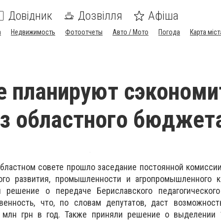
Довідник
Дозвілля
Афіша
а
Недвижимость
Фотоотчеты
Авто / Мото
Погода
Карта міст
е планируют сэкономи
из областного бюджет
областном совете прошло заседание постоянной комисси
ого развития, промышленности и агропромышленного к
и решение о передаче Бериславского педагогическог
венность, что, по словам депутатов, даст возможност
 млн грн в год. Также приняли решение о выделении 