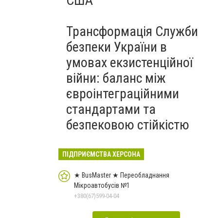
США
Трансформація Служби
безпеки України в
умовах екзистенційної
війни: баланс між
євроінтеграційними
стандартами та
безпековою стійкістю
ПІДПРИЄМСТВА ХЕРСОНА
★ BusMaster ★ Переобладнання
Мікроавтобусів №1
+380(67)599-04-04