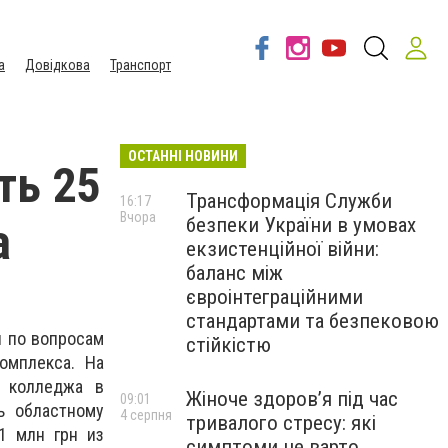
а
Довідкова
Транспорт
ОСТАННІ НОВИНИ
ть 25
Трансформація Служби
16:17
Вчора
безпеки України в умовах
а
екзистенційної війни:
баланс між
євроінтеграційними
стандартами та безпековою
и по вопросам
стійкістю
омплекса. На
о колледжа в
Жіноче здоров’я під час
09:01
ь областному
4 серпня
тривалого стресу: які
1 млн грн из
симптоми не варто