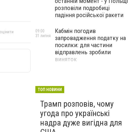
останній момент - у Польщі
розповіли подробиці
падіння російської ракети
Кабмін погодив
09:00
 оцінити
31 липня
запровадження податку на
посилки: для частини
відправлень зробили
виняток
Співробітники СБУ пройшли
18:03
29 липня
навчання зі зміцнення
доброчесності й
ТОП НОВИНИ
ефективного урядування
Трамп розповів, чому
угода про українські
надра дуже вигідна для