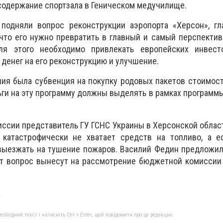
содержание спортзала в Геническом медучилище.
подняли вопрос реконструкции аэропорта «Херсон», гл
что его нужно превратить в главный и самый перспекти
ля этого необходимо привлекать европейских инвест
 денег на его реконструкцию и улучшение.
ия была субвенция на покупку родовых пакетов стоимост
ьги на эту программу должны выделять в рамках программ
ссии представитель ГУ ГСНС Украины в Херсонской област
катастрофически не хватает средств на топливо, а е
 выезжать на тушение пожаров. Василий Федин предложи
от вопрос вынесут на рассмотрение бюджетной комиссии
а
бхідний текст і натисніть Ctrl + Enter, щоб повідомити про це редакцію