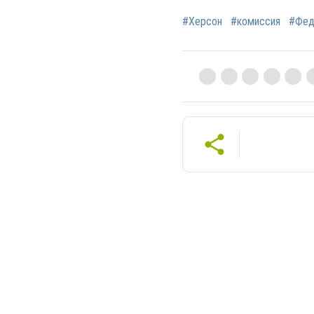
#Херсон
#комиссия
#Фед