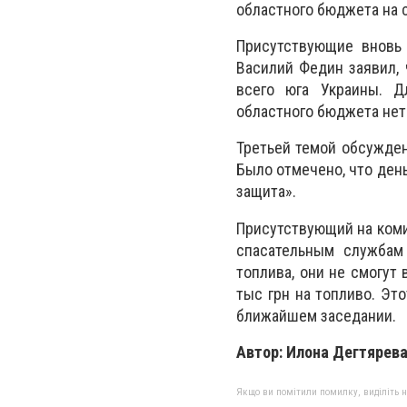
областного бюджета на 
Присутствующие вновь 
Василий Федин заявил, 
всего юга Украины. Д
областного бюджета нет
Третьей темой обсужден
Было отмечено, что ден
защита».
Присутствующий на коми
спасательным службам 
топлива, они не смогут
тыс грн на топливо. Эт
ближайшем заседании.
Автор: Илона Дегтярев
Якщо ви помітили помилку, виділіть нео