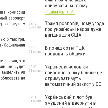
списувати на втому
ава комиссии
НОВИНИ КОМПАНІЙ
вный аэропорт
Трамп розповів, чому угода
оров, ведь у
09:13
2 серпня
про українські надра дуже
вигідна для США
ью 5 тыс грн.
ы «Социальная
В понад сотні ТЦК
13:19
31 липня
проводять обшуки
и заявил, что
сли не будет
Українські чоловіки
12:40
31 липня
л выделить 90
призовного віку більше не
 облсовета на
отримуватимуть
автоматичний захист у ЄС
Український пілот був
12:14
31 липня
змушений відвернути в