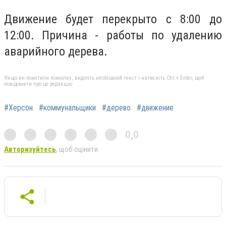
Движение будет перекрыто с 8:00 до
12:00. Причина - работы по удалению
аварийного дерева.
Якщо ви помітили помилку, виділіть необхідний текст і натисніть Ctrl + Enter, щоб
повідомити про це редакцію
#Херсон
#коммунальщики
#дерево
#движение
0,0
Авторизуйтесь
, щоб оцінити