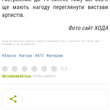
ще мають нагоду переглянути вистави
артистів.
Фото сайт ХОДА
Якщо ви помітили помилку, виділіть необхідний текст і натисніть Ctrl + Enter, щоб
повідомити про це редакцію
#Херсон
#актори
#АТО
#ветерани
0,0
Авторизируйтесь
, чтобы оценить