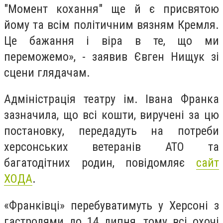
"Момент кохання" ще й є присвятою
йому та всім політичним вязням Кремля.
Це бажання і віра в те, що ми
переможемо», - заявив Євген Нищук зі
сцени глядачам.
Адміністрація театру ім. Івана Франка
зазначила, що всі кошти, виручені за цю
постановку, передадуть на потреби
херсонських ветеранів АТО та
багатодітних родин, повідомляє
сайт
ХОДА
.
«Франківці» перебуватимуть у Херсоні з
гастролями до 14 липня, тому всі охочі