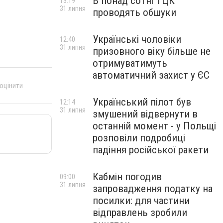
В понад сотні ТЦК
13:19
31 липня
проводять обшуки
Українські чоловіки
12:40
31 липня
призовного віку більше не
отримуватимуть
автоматичний захист у ЄС
 оцінити
Український пілот був
12:14
31 липня
змушений відвернути в
останній момент - у Польщі
розповіли подробиці
падіння російської ракети
Кабмін погодив
09:00
31 липня
запровадження податку на
посилки: для частини
відправлень зробили