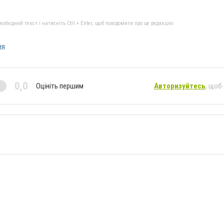
бхідний текст і натисніть Ctrl + Enter, щоб повідомити про це редакцію
ия
0,0
Оцініть першим
Авторизуйтесь
, щоб