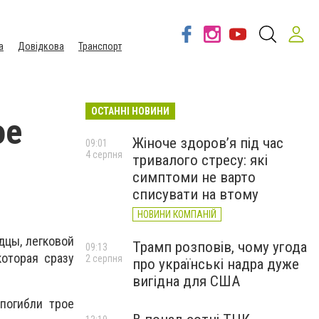
а
Довідкова
Транспорт
ОСТАННІ НОВИНИ
ое
Жіноче здоров’я під час
09:01
4 серпня
тривалого стресу: які
симптоми не варто
списувати на втому
НОВИНИ КОМПАНІЙ
дцы, легковой
Трамп розповів, чому угода
09:13
оторая сразу
2 серпня
про українські надра дуже
вигідна для США
погибли трое