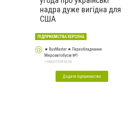
угода про українські
надра дуже вигідна для
США
ПІДПРИЄМСТВА ХЕРСОНА
★ BusMaster ★ Переобладнання
Мікроавтобусів №1
+380(67)599-04-04
Додати підприємство