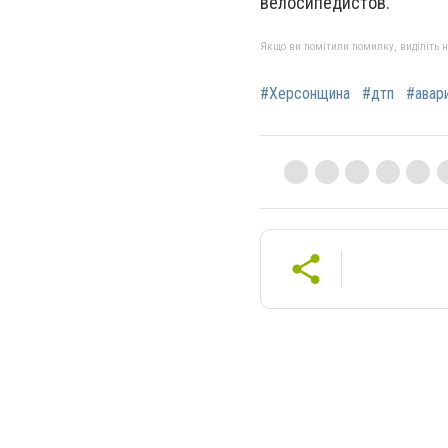
велосипедистов.
Якщо ви помітили помилку, виділіть нео
#Херсонщина
#дтп
#авар