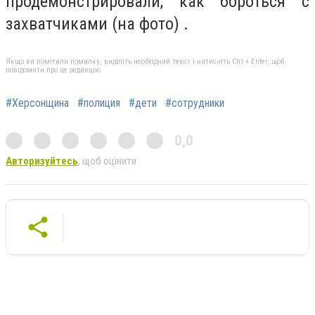
продемонстрировали, как бороться с
захватчиками (на фото) .
Якщо ви помітили помилку, виділіть необхідний текст і натисніть Ctrl + Enter, щоб
повідомити про це редакцію
#Херсонщина
#полиция
#дети
#сотрудники
0,0
Авторизуйтесь
, щоб оцінити