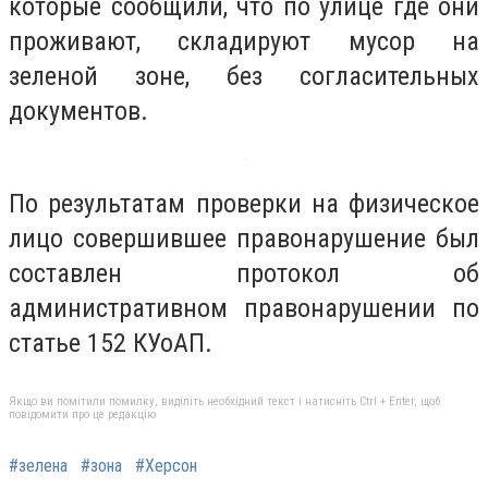
которые сообщили, что по улице где они
проживают, складируют мусор на
зеленой зоне, без согласительных
документов.
По результатам проверки на физическое
лицо совершившее правонарушение был
составлен протокол об
административном правонарушении по
статье 152 КУоАП.
Якщо ви помітили помилку, виділіть необхідний текст і натисніть Ctrl + Enter, щоб
повідомити про це редакцію
#зелена
#зона
#Херсон