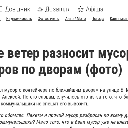
Довідник
Дозвілля
Афіша
а
Недвижимость
Фотоотчеты
Авто / Мото
Погода
Карта міст
е ветер разносит мусо
ров по дворам (фото)
л мусор с контейнера по ближайшим дворам на улице Б. 
Алексей. По его словам, случилось это из-за того, что б
 коммунальщики не спешат его вывозить.
то обомлел. Пакеты и прочий мусор разбросан по всему 
оммунальщики? Мало того, что в баки мусор уже не влеза