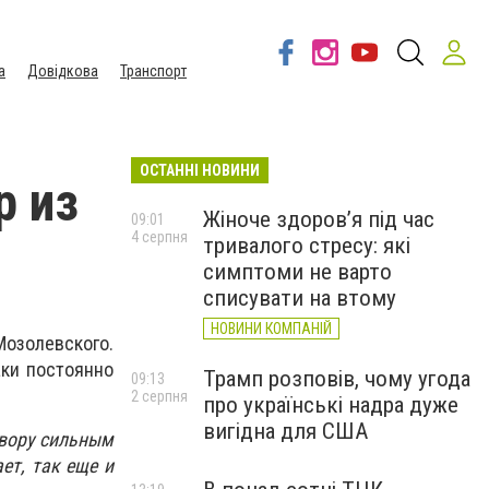
а
Довідкова
Транспорт
ОСТАННІ НОВИНИ
р из
Жіноче здоров’я під час
09:01
4 серпня
тривалого стресу: які
симптоми не варто
списувати на втому
НОВИНИ КОМПАНІЙ
Мозолевского.
аки постоянно
Трамп розповів, чому угода
09:13
2 серпня
про українські надра дуже
вигідна для США
двору сильным
ет, так еще и