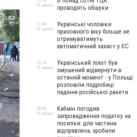
В понад сотні ТЦК
13:19
31 липня
проводять обшуки
Українські чоловіки
12:40
31 липня
призовного віку більше не
отримуватимуть
автоматичний захист у ЄС
Український пілот був
12:14
31 липня
змушений відвернути в
останній момент - у Польщі
розповіли подробиці
падіння російської ракети
Кабмін погодив
09:00
31 липня
запровадження податку на
посилки: для частини
відправлень зробили