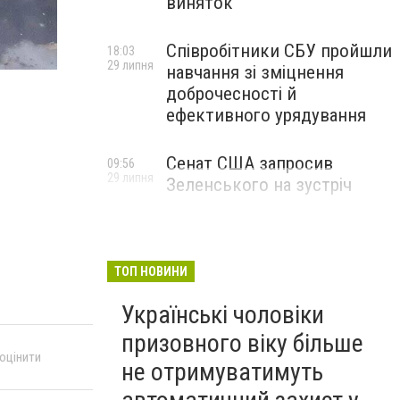
виняток
Співробітники СБУ пройшли
18:03
29 липня
навчання зі зміцнення
доброчесності й
ефективного урядування
Сенат США запросив
09:56
29 липня
Зеленського на зустріч
ТОП НОВИНИ
Українські чоловіки
призовного віку більше
 оцінити
не отримуватимуть