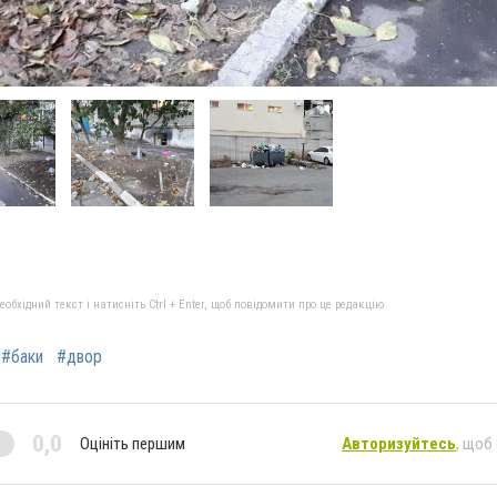
бхідний текст і натисніть Ctrl + Enter, щоб повідомити про це редакцію
#баки
#двор
0,0
Оцініть першим
Авторизуйтесь
, щоб