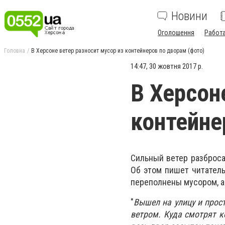
Новини
Оголошення
Работ
Головна
В Херсоне ветер разносит мусор из контейнеров по дворам (фото)
14:47, 30 жовтня 2017 р.
В Херсон
контейне
Сильный ветер разброса
Об этом пишет читатель 
переполнены мусором, а
"
Вышел на улицу и прос
ветром. Куда смотрят к