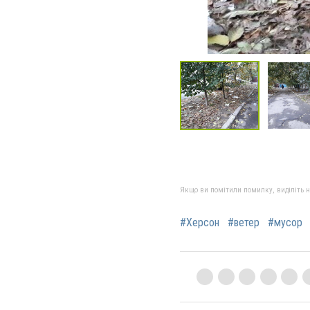
Якщо ви помітили помилку, виділіть нео
#Херсон
#ветер
#мусор