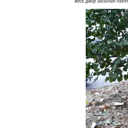
весь двор засыпан паке