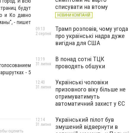
 город. И всю
списувати на втому
страниц будут
о и Ко давно
НОВИНИ КОМПАНІЙ
маны", - пишет
Трамп розповів, чому угода
09:13
2 серпня
про українські надра дуже
вигідна для США
В понад сотні ТЦК
13:19
31 липня
голосованием
проводять обшуки
аршрутках - 5
Українські чоловіки
12:40
31 липня
призовного віку більше не
отримуватимуть
автоматичний захист у ЄС
Український пілот був
12:14
31 липня
змушений відвернути в
тобы оценить