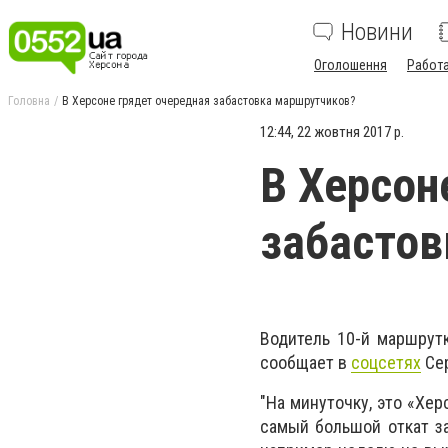
Новини
Оголошення
Работ
Головна
В Херсоне грядет очередная забастовка маршрутчиков?
12:44, 22 жовтня 2017 р.
В Херсон
забастов
Водитель 10-й маршрут
сообщает в
соцсетях
Сер
"На минуточку, это «Хе
самый большой откат за 