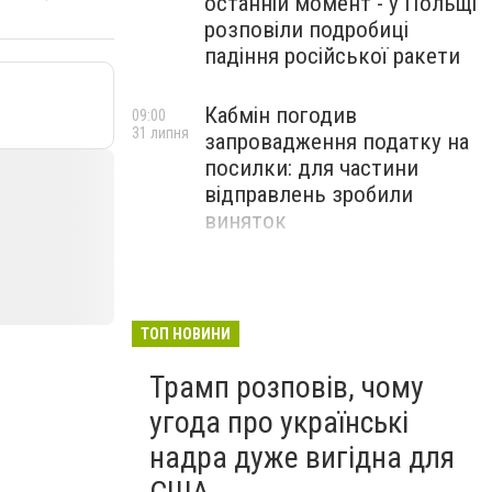
останній момент - у Польщі
розповіли подробиці
падіння російської ракети
Кабмін погодив
09:00
31 липня
запровадження податку на
посилки: для частини
відправлень зробили
виняток
Співробітники СБУ пройшли
18:03
29 липня
навчання зі зміцнення
доброчесності й
ТОП НОВИНИ
ефективного урядування
Трамп розповів, чому
угода про українські
надра дуже вигідна для