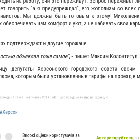
одить на работу, они это переживут. Вопрос переживет ли
т говорить "а я предупреждал", его жополизы со всех 
тивистов. Мы должны быть готовым к этому! Миколаенк
х обеспечивать нам комфорт и уют, а не набивать свои кар
тях подтверждают и другие горожане.
рдостью объявлял тоже самое"
, - пишет Максим Колонтитул.
ицу депутаты Херсонского городского совета своим 
кома, которым были установленные тарифы на проезд в м
бхідний текст і натисніть Ctrl + Enter, щоб повідомити про це редакцію
#Херсон
Високі оцінки користувачів за
Авторизируйтесь
, ч