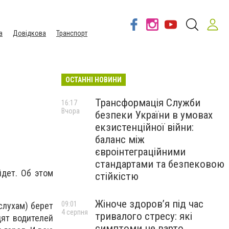
а
Довідкова
Транспорт
ОСТАННІ НОВИНИ
Трансформація Служби
16:17
Вчора
безпеки України в умовах
екзистенційної війни:
баланс між
євроінтеграційними
стандартами та безпековою
йдет. Об этом
стійкістю
Жіноче здоров’я під час
09:01
слухам) берет
4 серпня
тривалого стресу: які
дят водителей
симптоми не варто