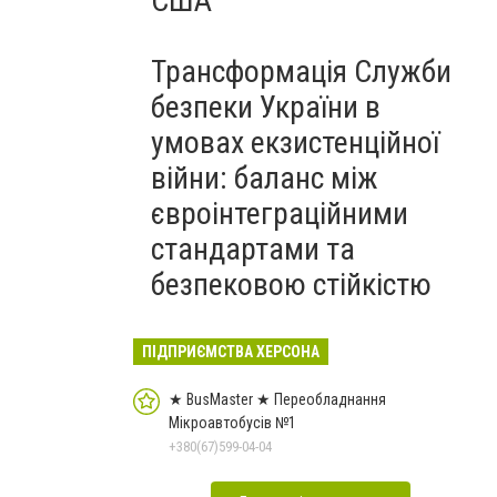
США
Трансформація Служби
безпеки України в
умовах екзистенційної
війни: баланс між
євроінтеграційними
стандартами та
безпековою стійкістю
ПІДПРИЄМСТВА ХЕРСОНА
★ BusMaster ★ Переобладнання
Мікроавтобусів №1
+380(67)599-04-04