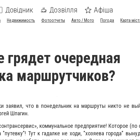
Довідник
Дозвілля
Афіша
а
Недвижимость
Фотоотчеты
Авто / Мото
Погода
Карта міст
е грядет очередная
ка маршрутчиков?
ки заявил, что в понедельник на маршруты никто не вы
гей Шпагин.
рсонтрансервис», коммунальное предприятие! Которое (по 
"путевку"! Тут к гадалке не ходи, "хозяева города" выну