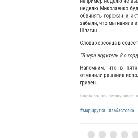
например неделю не вых
неделю Миколаенко буде
обвинять горожан и ак
забыли, что мы наняли и
Шпагин.
Слова херсонца в соцсе
"Вчера водитель 8 с го
Напомним, что в пятн
отменили решение испол
гривен.
Якщо ви помітили помилку, виділіть нео
#маршрутки
#забастовка