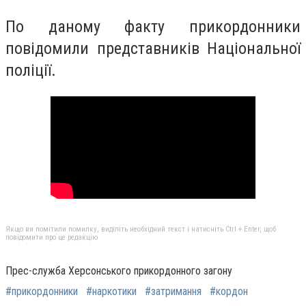
По даному факту прикордонники
повідомили представників Національної
поліції.
Якщо ви помітили помилку, виділіть необхідний текст і натисніть Ctrl + Enter, щоб
повідомити про це редакцію
Прес-служба Херсонського прикордонного загону
#прикордонники
#наркотики
#затримання
#кордон