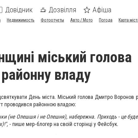
Довідник
Дозвілля
Афіша
а
Недвижимость
Фотоотчеты
Авто / Мото
Погода
Карта міст
нщині міський голова
 районну владу
дсвяткувати День міста. Міський голова Дмитро Воронов 
тут проводився районною владою:
шки (не Олешшя і не Олешня), набережна. Приходь - це буд
)!",
- пише мер-блогер на своїй сторінці у Фейсбук.