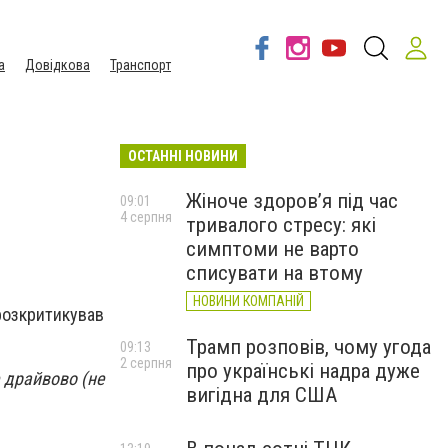
а
Довідкова
Транспорт
ОСТАННІ НОВИНИ
Жіноче здоров’я під час
09:01
4 серпня
тривалого стресу: які
симптоми не варто
списувати на втому
НОВИНИ КОМПАНІЙ
розкритикував
Трамп розповів, чому угода
09:13
2 серпня
про українські надра дуже
е драйвово (не
вигідна для США