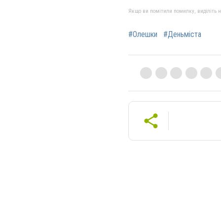
Якщо ви помітили помилку, виділіть нео
#Олешки
#Деньміста