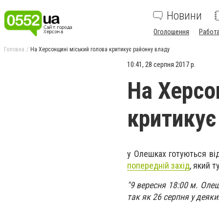
Новини
Оголошення
Работ
Головна
На Херсонщині міський голова критикує районну владу
10:41, 28 серпня 2017 р.
На Херсо
критикує
у Олешках
готуються ві
попередній захід
, який 
"9 вересня 18:00 м. Оле
так як 26 серпня у деяких