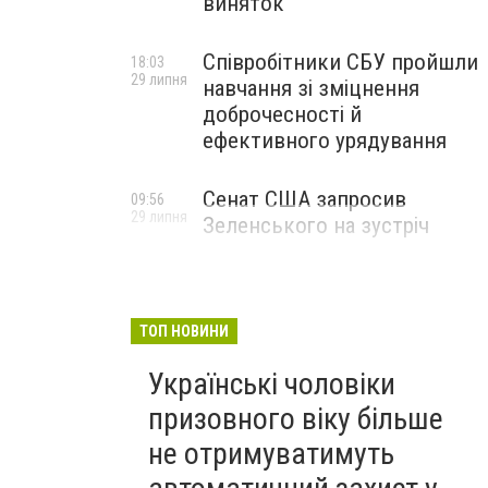
виняток
Співробітники СБУ пройшли
18:03
29 липня
навчання зі зміцнення
доброчесності й
ефективного урядування
Сенат США запросив
09:56
29 липня
Зеленського на зустріч
ТОП НОВИНИ
Українські чоловіки
призовного віку більше
не отримуватимуть