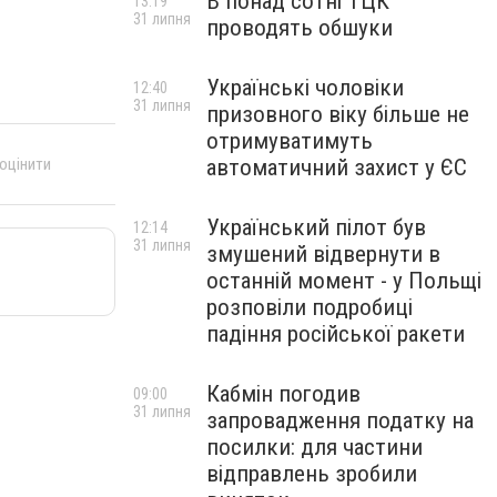
В понад сотні ТЦК
13:19
31 липня
проводять обшуки
Українські чоловіки
12:40
31 липня
призовного віку більше не
отримуватимуть
 оцінити
автоматичний захист у ЄС
Український пілот був
12:14
31 липня
змушений відвернути в
останній момент - у Польщі
розповіли подробиці
падіння російської ракети
Кабмін погодив
09:00
31 липня
запровадження податку на
посилки: для частини
відправлень зробили