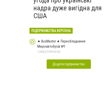
угода про українські
надра дуже вигідна для
США
ПІДПРИЄМСТВА ХЕРСОНА
★ BusMaster ★ Переобладнання
Мікроавтобусів №1
+380(67)599-04-04
Додати підприємство