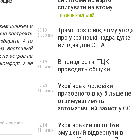
ающих.
списувати на втому
НОВИНИ КОМПАНІЙ
ским пляжем и
Трамп розповів, чому угода
09:13
жно построить
2 серпня
про українські надра дуже
збирать. А то
вигідна для США
 на восточный
 на остров на
В понад сотні ТЦК
13:19
комфорт, а не
31 липня
проводять обшуки
Українські чоловіки
12:40
31 липня
призовного віку більше не
отримуватимуть
автоматичний захист у ЄС
тобы оценить
Український пілот був
12:14
31 липня
змушений відвернути в