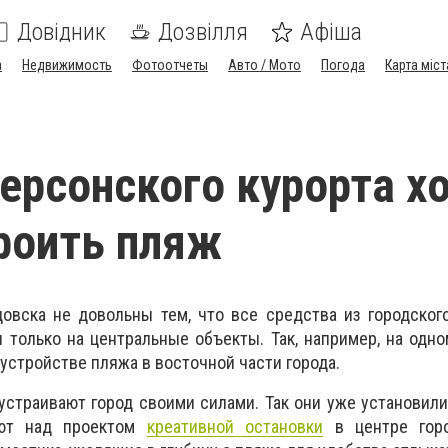
Довідник
Дозвілля
Афіша
а
Недвижимость
Фотоотчеты
Авто / Мото
Погода
Карта міст
ерсонского курорта х
роить пляж
овска не довольны тем, что все средства из городског
только на центральные объекты. Так, например, на одн
устройстве пляжа в восточной части города.
устраивают город своими силами. Так они уже установили
ают над проектом
креативной остановки
в центре горо