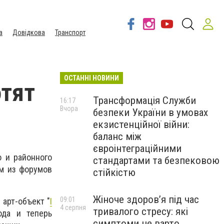
а
Довідкова
Транспорт
ОСТАННІ НОВИНИ
отят
Трансформація Служби
16:17
Вчора
безпеки України в умовах
екзистенційної війни:
баланс між
євроінтеграційними
о и районного
стандартами та безпековою
ом из форумов
стійкістю
Жіноче здоров’я під час
09:01
 арт-объект "
I
4 серпня
тривалого стресу: які
да и теперь
симптоми не варто