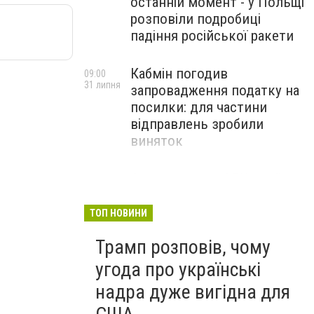
останній момент - у Польщі
розповіли подробиці
падіння російської ракети
Кабмін погодив
09:00
31 липня
запровадження податку на
посилки: для частини
відправлень зробили
виняток
Співробітники СБУ пройшли
18:03
29 липня
навчання зі зміцнення
доброчесності й
ТОП НОВИНИ
ефективного урядування
Трамп розповів, чому
угода про українські
надра дуже вигідна для