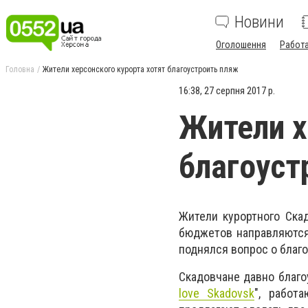
Новини
Оголошення
Работ
Головна
Жители херсонского курорта хотят благоустроить пляж
16:38, 27 серпня 2017 р.
Жители х
благоуст
Жители курортного Скад
бюджетов направляются 
поднялся вопрос о благо
Скадовчане давно благо
love Skadovsk
", работ