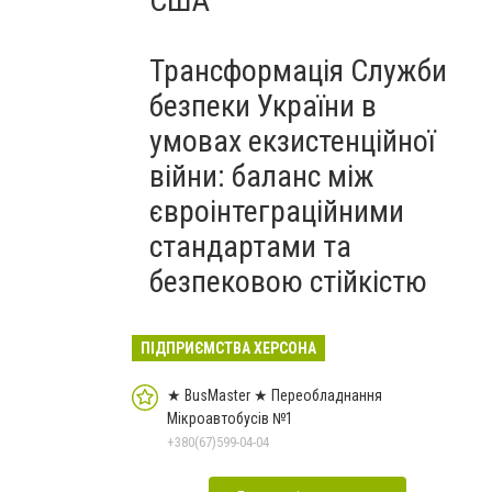
США
Трансформація Служби
безпеки України в
умовах екзистенційної
війни: баланс між
євроінтеграційними
стандартами та
безпековою стійкістю
ПІДПРИЄМСТВА ХЕРСОНА
★ BusMaster ★ Переобладнання
Мікроавтобусів №1
+380(67)599-04-04