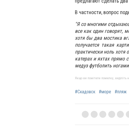
предлагают сделать два
В частности, вопрос под
"Я со многими отдыхаю
все как один говорят, м
хотя бы два мостика вг
получается такая карт
практически ноль хотя о
катерах и яхтах прямо 
медуз футболить ногами
Якщо ви помітили помилку, виділіть нео
#Скадовск
#море
#пляж