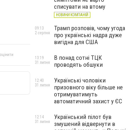
списувати на втому
НОВИНИ КОМПАНІЙ
Трамп розповів, чому угода
09:13
2 серпня
про українські надра дуже
вигідна для США
 оцінити
В понад сотні ТЦК
13:19
31 липня
проводять обшуки
Українські чоловіки
12:40
31 липня
призовного віку більше не
отримуватимуть
автоматичний захист у ЄС
Український пілот був
12:14
31 липня
змушений відвернути в