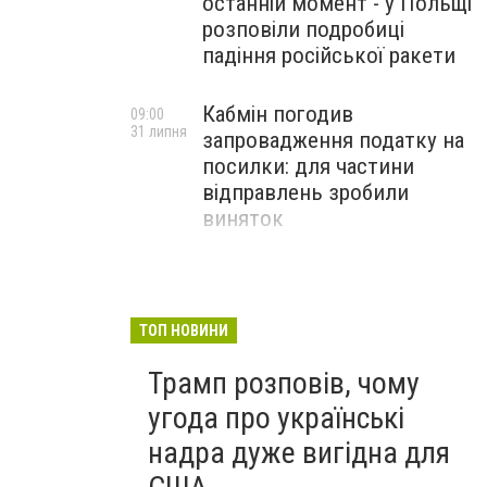
останній момент - у Польщі
розповіли подробиці
падіння російської ракети
Кабмін погодив
09:00
31 липня
запровадження податку на
посилки: для частини
відправлень зробили
виняток
Співробітники СБУ пройшли
18:03
29 липня
навчання зі зміцнення
доброчесності й
ТОП НОВИНИ
ефективного урядування
Трамп розповів, чому
угода про українські
надра дуже вигідна для