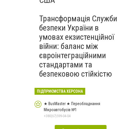
США
Трансформація Служби
безпеки України в
умовах екзистенційної
війни: баланс між
євроінтеграційними
стандартами та
безпековою стійкістю
ПІДПРИЄМСТВА ХЕРСОНА
★ BusMaster ★ Переобладнання
Мікроавтобусів №1
+380(67)599-04-04