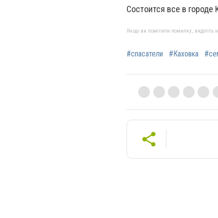
Состоится все в городе К
Якщо ви помітили помилку, виділіть нео
#спасатели
#Каховка
#се