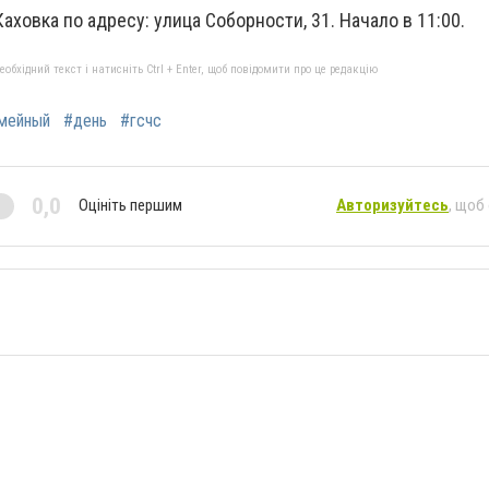
аховка по адресу: улица Соборности, 31. Начало в 11:00.
бхідний текст і натисніть Ctrl + Enter, щоб повідомити про це редакцію
мейный
#день
#гсчс
0,0
Оцініть першим
Авторизуйтесь
, щоб