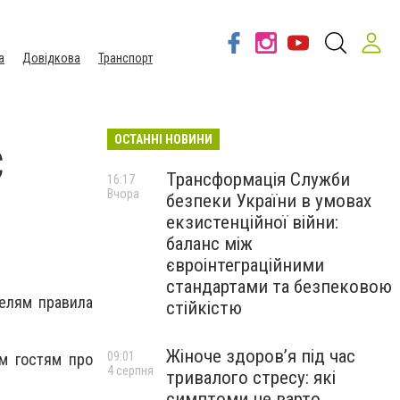
а
Довідкова
Транспорт
ОСТАННІ НОВИНИ
С
Трансформація Служби
16:17
Вчора
безпеки України в умовах
екзистенційної війни:
баланс між
євроінтеграційними
стандартами та безпековою
елям правила
стійкістю
Жіноче здоров’я під час
09:01
м гостям про
4 серпня
тривалого стресу: які
симптоми не варто