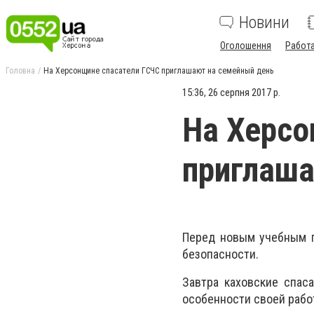
Новини
Оголошення
Работ
Головна
На Херсонщине спасатели ГСЧС приглашают на семейный день
15:36, 26 серпня 2017 р.
На Херсо
приглаша
Перед новым учебным г
безопасности.
Завтра каховские спас
особенности своей рабо