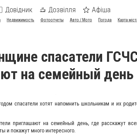
Довідник
Дозвілля
Афіша
а
Недвижимость
Фотоотчеты
Авто / Мото
Погода
Карта міст
нщине спасатели ГСЧ
ют на семейный день
одом спасатели хотят напомнить школьникам и их родит
атели приглашают на семейный день, где расскажут все
ты и покажут много интересного.