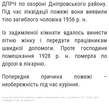
ДПРЧ по охороні Дніпровського району.
Під час ліквідації пожежі вони виявили
тіло загиблого чоловіка 1956 р. н.
Із задимленої кімнати вдалось винести
літню жінку і передати працівникам
швидкої допомоги. Проте господиня
помешкання 1928 р. н. померла по
дорозі в лікарню.
Попередня причина пожежі –
необережність під час куріння.
Якщо ви помітили помилку, виділіть необхідний текст і натисніть Ctrl + Enter, щоб
повідомити про це редакцію