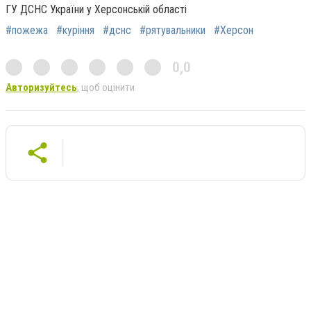
ГУ ДСНС України у Херсонській області
#пожежа
#куріння
#дснс
#рятувальники
#Херсон
0,0
Авторизуйтесь
, щоб оцінити