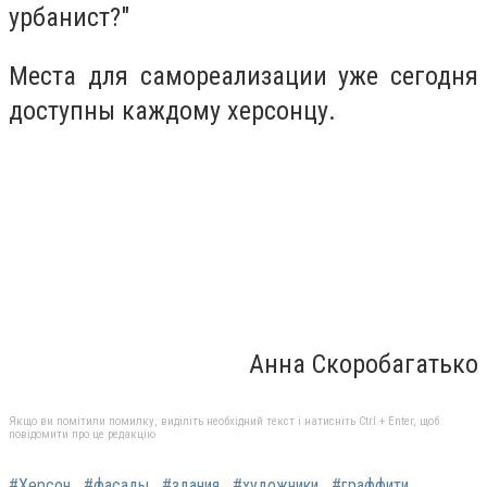
урбанист?"
Места для самореализации уже сегодня
доступны каждому херсонцу.
Анна Скоробагатько
Якщо ви помітили помилку, виділіть необхідний текст і натисніть Ctrl + Enter, щоб
повідомити про це редакцію
#Херсон
#фасады
#здания
#художники
#граффити