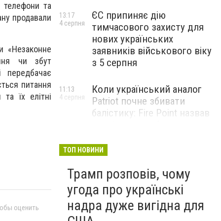
и телефони та
ЄС припиняє дію
13:17
уану продавали
4 серпня
тимчасового захисту для
нових українських
ни «Незаконне
заявників військового віку
ання чи збут
з 5 серпня
і передбачає
ується питання
Коли український аналог
11:13
та їх елітні
4 серпня
Patriot почне збивати
балістику: Fire Point назвав
терміни випробувань
комплексу Freyja
ТОП НОВИНИ
Жіноче здоров’я під час
09:01
Трамп розповів, чому
4 серпня
тривалого стресу: які
симптоми не варто
угода про українські
списувати на втому
надра дуже вигідна для
тобы оценить
НОВИНИ КОМПАНІЙ