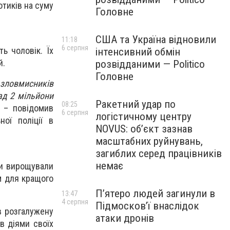
отиків на суму
Головне
США та Україна відновили
11:18
6 серпня
ь чоловік. Їх
інтенсивний обмін
й.
розвідданими — Politico
Головне
 зловмисників
ад 2 мільйони
Ракетний удар по
08:25
, – повідомив
6 серпня
логістичному центру
ої поліції в
NOVUS: об’єкт зазнав
масштабних руйнувань,
загиблих серед працівників
немає
пи вирощували
м для кращого
П’ятеро людей загинули в
13:47
4 серпня
Підмосков’ї внаслідок
в розгалужену
атаки дронів
в діями своїх