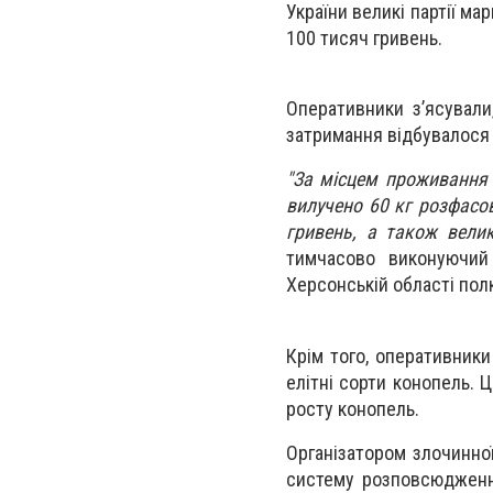
України великі партії ма
100 тисяч гривень.
Оперативники з’ясували
затримання відбувалося 
"За місцем проживання 
вилучено 60 кг розфасов
гривень, а також велик
тимчасово виконуючий 
Херсонській області пол
Крім того, оперативники
елітні сорти конопель.
росту конопель.
Організатором злочинно
систему розповсюдження 