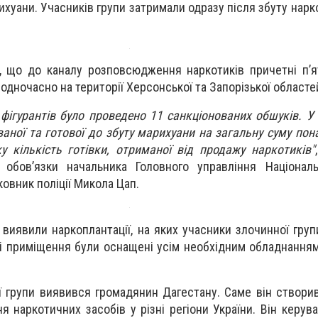
рихуани. Учасників групи затримали одразу після збуту нарк
, що до каналу розповсюдження наркотиків причетні п’ят
одночасно на території Херсонської та Запорізької областе
фігурантів було проведено 11 санкціонованих обшуків. У
аної та готової до збуту марихуани на загальну суму пон
у кількість готівки, отриманої від продажу наркотиків"
обов’язки начальника Головного управління Національн
ковник поліції Микола Цап.
 виявили наркоплантації, на яких учасники злочинної гру
 Ці приміщення були оснащені усім необхідним обладнання
ї групи виявився громадянин Дагестану. Саме він створи
наркотичних засобів у різні регіони України. Він керува