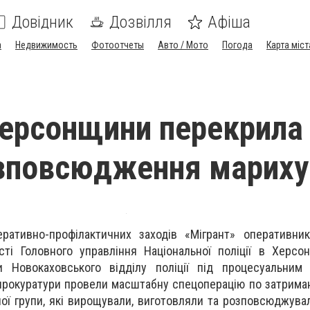
Довідник
Дозвілля
Афіша
а
Недвижимость
Фотоотчеты
Авто / Мото
Погода
Карта міст
Херсонщини перекрила
зповсюдження мариху
ративно-профілактичних заходів «Мігрант» оперативник
сті Головного управління Національної поліції в Херсон
и Новокаховського відділу поліції під процесуальним 
 прокуратури провели масштабну спецоперацію по затрима
ної групи, які вирощували, виготовляли та розповсюджува