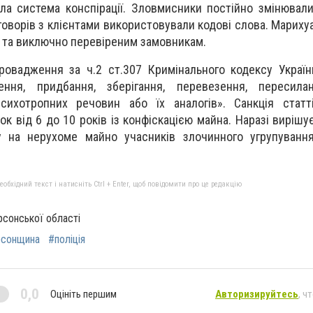
вала система конспірації. Зловмисники постійно змінювал
еговорів з клієнтами використовували кодові слова. Марих
 та виключно перевіреним замовникам.
ровадження за ч.2 ст.307 Кримінального кодексу Украї
лення, придбання, зберігання, перевезення, пересил
психотропних речовин або їх аналогів». Санкція статт
ок від 6 до 10 років із конфіскацією майна. Наразі виріш
 на нерухоме майно учасників злочинного угрупування 
бхідний текст і натисніть Ctrl + Enter, щоб повідомити про це редакцію
ерсонської області
сонщина
#поліція
0,0
Оцініть першим
Авторизируйтесь
, ч