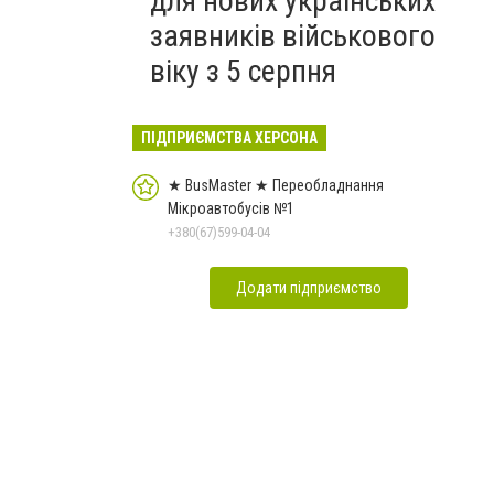
для нових українських
заявників військового
віку з 5 серпня
ПІДПРИЄМСТВА ХЕРСОНА
★ BusMaster ★ Переобладнання
Мікроавтобусів №1
+380(67)599-04-04
Додати підприємство