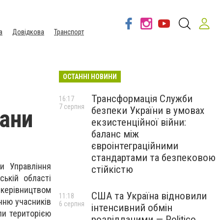
а
Довідкова
Транспорт
ОСТАННІ НОВИНИ
Трансформація Служби
16:17
7 серпня
безпеки України в умовах
ани
екзистенційної війни:
баланс між
євроінтеграційними
стандартами та безпековою
и Управління
стійкістю
ській області
керівництвом
США та Україна відновили
11:18
нню учасників
6 серпня
інтенсивний обмін
ли територією
розвідданими — Politico