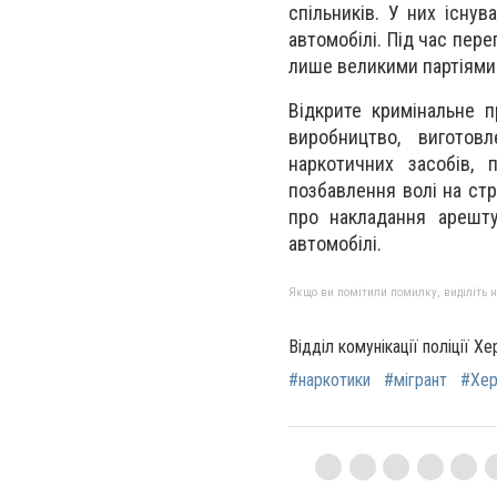
спільників. У них існу
автомобілі. Під час пер
лише великими партіями
Відкрите кримінальне п
виробництво, виготов
наркотичних засобів, 
позбавлення волі на стр
про накладання арешту
автомобілі.
Якщо ви помітили помилку, виділіть нео
Відділ комунікації поліції Х
#наркотики
#мігрант
#Хер