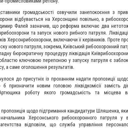
и-промисловиками регіону.
дставники громадськості озвучили занепокоєння з прив
орони відбувається на Херсонщині повільно, а рибоохор
одимир Фалей зазначив, що реформа включає два нетото
нрибоохорони та запуск нового рибного патруля. Ліквідац
ків Херсонрибоохорони, включаючи її керівників. Проте про
ску нового патруля, зокрема, Київський рибоохоронний пат
кладну бюрократичну процедуру ліквідація Київрибоохорони
 областю ключовою перепоною у запуску патруля є забло
су, а саме оголошення результатів.
улося до присутніх із проханням надати пропозиції щод
 б призначити новим головою ліквідкомісії замість ді
а Артющика роботу якого громадськість та місцева 
а пропозиція щодо підтримання кандидатури Шляшенка, яки
начальника Херсонського рибоохоронного патруля у в
агентства відповіли, що служба управління персонал