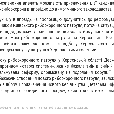
безпечення вивчать можливість призначення цієї кандид
сонрибоохорони відповідно до вимог чинного законодавства.
ухін, у відповідь на пропозицію долучитись до реформува
івником Київського рибоохоронного патруля, поточна ситуац
 в підвідомчому управлінні не дозволяє йому залишити
реформою рибоохоронного патруля на Херсонщині. Разо
 роботи конкурсної комісії із відбору Херсонського р
освідом запуску патруля з Херсонськими колегами.
уску рибоохоронного патруля у Херсонській області Дер
ротивом «старої системи», яка не бажала змін в рибній г
льмувала реформу, спрямовану на подолання корупції. 
бажаючи створення нового рибоохоронного патруля, заблок
 відбору і призначення нового керівництва. Детальна ін
заплутаного юридичного процесу, який триває вже біль
.
бхідний текст і натисніть Ctrl + Enter, щоб повідомити про це редакцію