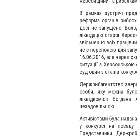
Херсонщини та рибалкам
В рамках зустрічі пре
реформа органів рибоох
досі не запущено. Вол
ліквідацію старої Херсо
звільнення всіх працівни
не є перепоною для запу
16.06.2016, але через с
ситуації з Херсонською
суд один з етапів конкур
Держрибагентство зверн
особи, яку можна було
ліквідкомісії Богдан
незадовільною.
Активістами була надан
у конкурсі на посаду 
Представники Держриб