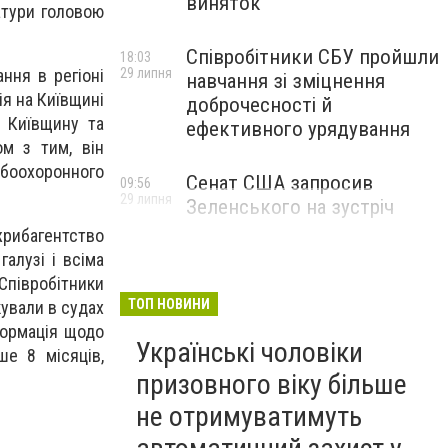
виняток
атури головою
Співробітники СБУ пройшли
18:03
ння в регіоні
29 липня
навчання зі зміцнення
ія на Київщині
доброчесності й
 Київщину та
ефективного урядування
м з тим, він
ибоохоронного
Сенат США запросив
09:56
29 липня
Зеленського на зустріч
жрибагентство
алузі і всіма
Співробітники
ТОП НОВИНИ
ували в судах
формація щодо
Українські чоловіки
ше 8 місяців,
призовного віку більше
не отримуватимуть