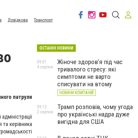
а
Довідкова
Транспорт
ОСТАННІ НОВИНИ
во
Жіноче здоров’я під час
09:01
4 серпня
тривалого стресу: які
симптоми не варто
списувати на втому
НОВИНИ КОМПАНІЙ
нного патруля
Трамп розповів, чому угода
09:13
2 серпня
про українські надра дуже
 адміністрації
вигідна для США
 та керівника
ромадськості