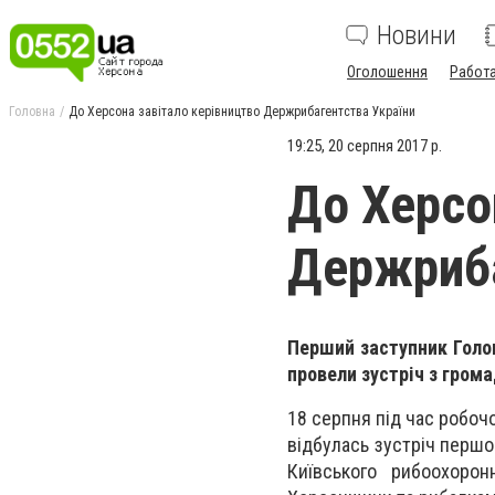
Новини
Оголошення
Работ
Головна
До Херсона завітало керівництво Держрибагентства України
19:25, 20 серпня 2017 р.
До Херсо
Держриба
Перший заступник Голо
провели зустріч з гром
18 серпня під час робоч
відбулась зустріч перш
Київського рибоохоро