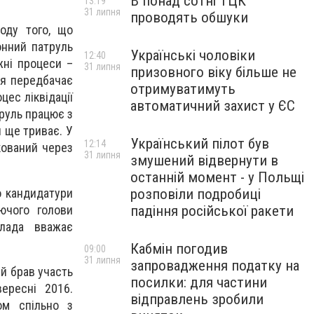
В понад сотні ТЦК
13:19
31 липня
проводять обшуки
оду того, що
онний патруль
Українські чоловіки
12:40
жні процеси –
31 липня
призовного віку більше не
ія передбачає
отримуватимуть
цес ліквідації
автоматичний захист у ЄС
руль працює з
 ще триває. У
Український пілот був
12:14
кований через
31 липня
змушений відвернути в
останній момент - у Польщі
о кандидатури
розповіли подробиці
ючого голови
падіння російської ракети
влада вважає
Кабмін погодив
09:00
31 липня
запровадження податку на
й брав участь
посилки: для частини
ересні 2016.
відправлень зробили
ом спільно з