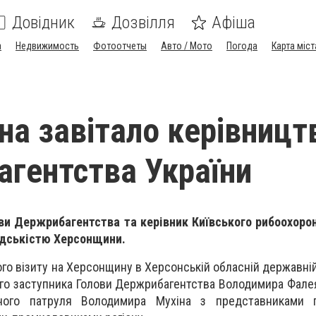
Довідник
Дозвілля
Афіша
а
Недвижимость
Фотоотчеты
Авто / Мото
Погода
Карта міст
на завітало керівницт
гентства України
ви Держрибагентства та керівник Київського рибоохоро
адськістю Херсонщини.
ого візиту на Херсонщину в Херсонській обласній державній
ого заступника Голови Держрибагентства Володимира Фалея
нного патруля Володимира Мухіна з представниками г