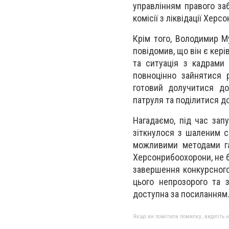
управлінням правого за
комісії з ліквідації Хер
Крім того, Володимир М
повідомив, що він є кер
та ситуація з кадрами
повноцінно зайнятися 
готовий долучитися до
патруля та поділитися д
Нагадаємо, під час зап
зіткнулося з шаленим сп
можливими методами га
Херсонрибоохорони, не 
завершення конкурсного
цього непрозорого та 
доступна за посиланням
Якщо ви помітили помилку, виділіть нео