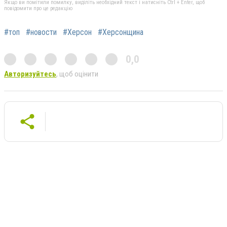
Якщо ви помітили помилку, виділіть необхідний текст і натисніть Ctrl + Enter, щоб
повідомити про це редакцію
#топ
#новости
#Херсон
#Херсонщина
0,0
Авторизуйтесь
, щоб оцінити