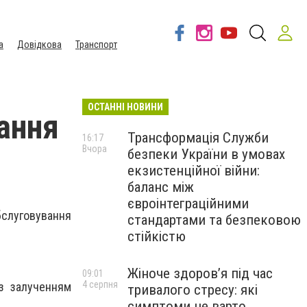
а
Довідкова
Транспорт
ОСТАННІ НОВИНИ
ання
Трансформація Служби
16:17
Вчора
безпеки України в умовах
екзистенційної війни:
баланс між
євроінтеграційними
бслуговування
стандартами та безпековою
стійкістю
Жіноче здоров’я під час
09:01
4 серпня
з залученням
тривалого стресу: які
симптоми не варто