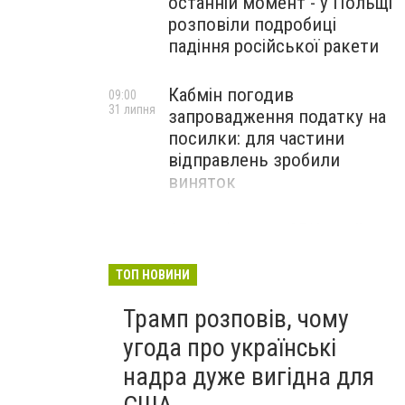
останній момент - у Польщі
розповіли подробиці
падіння російської ракети
Кабмін погодив
09:00
31 липня
запровадження податку на
посилки: для частини
відправлень зробили
виняток
Співробітники СБУ пройшли
18:03
29 липня
навчання зі зміцнення
доброчесності й
ТОП НОВИНИ
ефективного урядування
Трамп розповів, чому
угода про українські
надра дуже вигідна для