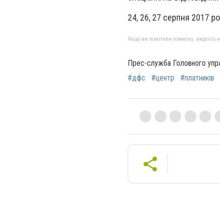
24, 26, 27 серпня 2017 ро
Якщо ви помітили помилку, виділіть нео
Прес-служба Головного упра
#дфс
#центр
#платників