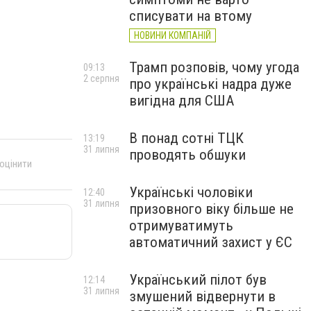
списувати на втому
НОВИНИ КОМПАНІЙ
Трамп розповів, чому угода
09:13
2 серпня
про українські надра дуже
вигідна для США
В понад сотні ТЦК
13:19
31 липня
проводять обшуки
 оцінити
Українські чоловіки
12:40
31 липня
призовного віку більше не
отримуватимуть
автоматичний захист у ЄС
Український пілот був
12:14
31 липня
змушений відвернути в