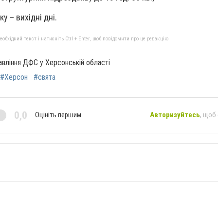
ку – вихідні дні.
бхідний текст і натисніть Ctrl + Enter, щоб повідомити про це редакцію
вління ДФС у Херсонській області
#Херсон
#свята
0,0
Оцініть першим
Авторизуйтесь
, щоб