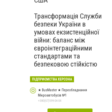
США
Трансформація Служби
безпеки України в
умовах екзистенційної
війни: баланс між
євроінтеграційними
стандартами та
безпековою стійкістю
ПІДПРИЄМСТВА ХЕРСОНА
★ BusMaster ★ Переобладнання
Мікроавтобусів №1
+380(67)599-04-04