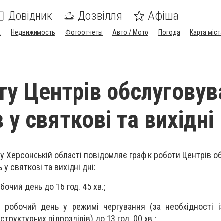
Довідник
Дозвілля
Афіша
а
Недвижимость
Фотоотчеты
Авто / Мото
Погода
Карта міст
ту Центрів обслуговув
 у святкові та вихідні
у Херсонській області повідомляє графік роботи Центрів о
у святкові та вихідні дні:
бочий день до 16 год. 45 хв.;
 робочий день у режимі чергування (за необхідності і
структурних підрозділів) до 13 год. 00 хв.;